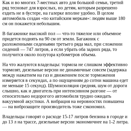
Как и во многих 7-местных авто для большой семьи, третий
ряд тесноват для взрослых, но детям, которым разрешено
ездить не в бустере, на галерке вполне удобно. В целом
автомобиль создан «по китайским меркам»: людям выше 180
см он покажется небольшим.
В багажнике высокий пол — что-то тяжелое или объемное
придется поднять на 90 см от земли. Багажник с
разложенными сиденьями третьего ряда мал, при сложении
сидений — 747 литров, а если убрать оба задних ряда, то
получится около полутора кубометров объема.
На что жалуются владельцы: тормоза не слишком эффективно
тормозят, дизельные версии не динамичные совсем (задержка
между нажатием на газ и движением после торможения
измеряется в секундах, а по ощущениям до сотни машина едет
не меньше 15 секунд). Шумоизоляция средняя, шум от дороги
слышно, как и двигатель при интенсивном разгоне — от
относительно недорогого автомобиля трудно ожидать
вакуумной акустики. А вибрация на неровностях повышена
— на виброзащите производитель тоже сэкономил.
Владельцы говорят о расходе 15-17 литров бензина в городе и
до 13 л на трассе, дизельные версии экономичнее на 1-2 литра.