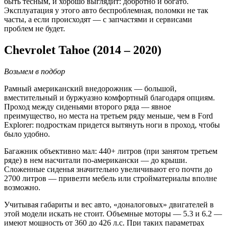
быть тесным, и хорошо выглядит: добротно и богато.
Эксплуатация у этого авто беспроблемная, поломки не так
часты, а если происходят — с запчастями и сервисами
проблем не будет.
Chevrolet Tahoe (2014 – 2020)
Возьмем в подбор
Рамный американский внедорожник — большой,
вместительный и буржуазно комфортный благодаря опциям.
Проход между сиденьями второго ряда — явное
преимущество, но места на третьем ряду меньше, чем в Ford
Explorer: подросткам придется вытянуть ноги в проход, чтобы
было удобно.
Багажник объективно мал: 440+ литров (при занятом третьем
ряде) в нем насчитали по-американски — до крыши.
Сложенные сиденья значительно увеличивают его почти до
2700 литров — привезти мебель или стройматериалы вполне
возможно.
Учитывая габариты и вес авто, «доналоговых» двигателей в
этой модели искать не стоит. Объемные моторы — 5.3 и 6.2 —
имеют мощность от 360 до 426 л.с. При таких параметрах