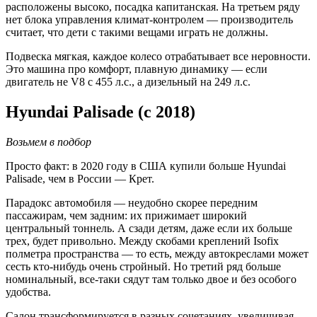
расположены высоко, посадка капитанская. На третьем ряду
нет блока управления климат-контролем — производитель
считает, что дети с такими вещами играть не должны.
Подвеска мягкая, каждое колесо отрабатывает все неровности.
Это машина про комфорт, плавную динамику — если
двигатель не V8 с 455 л.с., а дизельный на 249 л.с.
Hyundai Palisade (c 2018)
Возьмем в подбор
Просто факт: в 2020 году в США купили больше Hyundai
Palisade, чем в России — Крет.
Парадокс автомобиля — неудобно скорее передним
пассажирам, чем задним: их прижимает широкий
центральный тоннель. А сзади детям, даже если их больше
трех, будет привольно. Между скобами креплений Isofix
полметра пространства — то есть, между автокреслами может
сесть кто-нибудь очень стройный. Но третий ряд больше
номинальный, все-таки сядут там только двое и без особого
удобства.
Салон трансформируется в разных сочетаниях, увеличивая