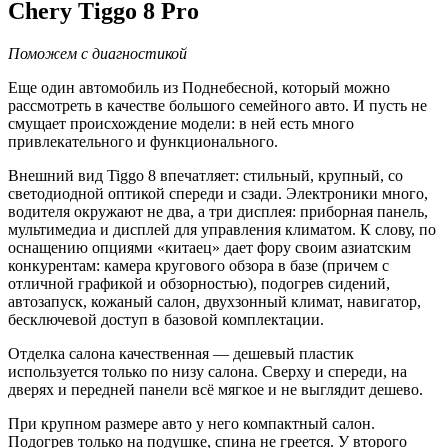
Chery Tiggo 8 Pro
Поможем с диагностикой
Еще один автомобиль из Поднебесной, который можно
рассмотреть в качестве большого семейного авто. И пусть не
смущает происхождение модели: в ней есть много
привлекательного и функционального.
Внешний вид Tiggo 8 впечатляет: стильный, крупный, со
светодиодной оптикой спереди и сзади. Электроники много,
водителя окружают не два, а три дисплея: приборная панель,
мультимедиа и дисплей для управления климатом. К слову, по
оснащению опциями «китаец» дает фору своим азиатским
конкурентам: камера кругового обзора в базе (причем с
отличной графикой и обзорностью), подогрев сидений,
автозапуск, кожаный салон, двухзонный климат, навигатор,
бесключевой доступ в базовой комплектации.
Отделка салона качественная — дешевый пластик
используется только по низу салона. Сверху и спереди, на
дверях и передней панели всё мягкое и не выглядит дешево.
При крупном размере авто у него компактный салон.
Подогрев только на подушке, спина не греется. У второго