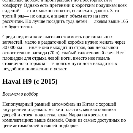
комфорту. Однако есть претензии к коротким подушкам всех
сидений — с них можно сползти, если ехать далеко. Зато
третий ряд— не опция, а значит, объем авто на него
рассчитан. Но лучше посадить туда детей — людям выше 165
см будет тесно.
Среди недостатков: высокая стоимость оригинальных
запчастей, масло в раздаточной коробке нужно менять через
30 000 км — иначе она выходит из строя, бак небольшой
относительно расхода (70 л), слабый галогеновый свет. Нет
площадки для отдыха левой ноги, вместо нее педаль
стояночного тормоза — в долгом пути нога находится в
неудобном положении и устает.
Haval H9 (с 2015)
Возьмем в подбор
Непопулярный рамный автомобиль из Китая с хорошей
внутренней отделкой: мягкий пластик, мягкая обшивка
дверей и стоек, подсветка, кожа Nappa на креслах в
комплектациях выше базовой. Один из самых доступных по
цене автомобилей в нашей подборке.