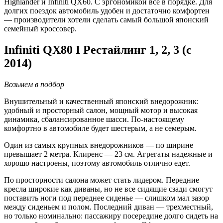
Highlander и Infiniti QX60. С эргономикой все в порядке. Для
долгих поездок автомобиль удобен и достаточно комфортен
— производители хотели сделать самый большой японский
семейный кроссовер.
Infiniti QX80 I Рестайлинг 1, 2, 3 (c
2014)
Возьмем в подбор
Внушительный и качественный японский внедорожник:
удобный и просторный салон, мощный мотор и высокая
динамика, сбалансированное шасси. По-настоящему
комфортно в автомобиле будет шестерым, а не семерым.
Один из самых крупных внедорожников — по ширине
превышает 2 метра. Клиренс — 23 см. Агрегаты надежные и
хорошо настроены, поэтому автомобиль отлично едет.
По просторности салона может стать лидером. Передние
кресла широкие как диваны, но не все сидящие сзади смогут
поставить ноги под переднее сиденье — слишком мал зазор
между сиденьем и полом. Последний диван — трехместный,
но только номинально: пассажиру посередине долго сидеть на