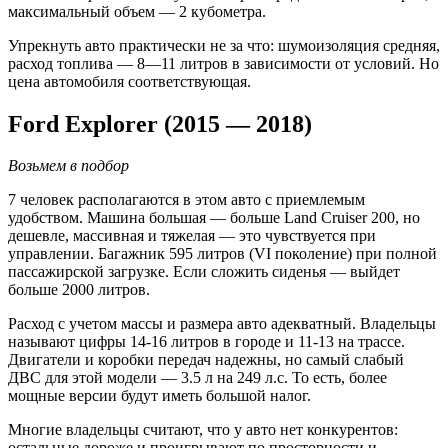
максимальный объем — 2 кубометра.
Упрекнуть авто практически не за что: шумоизоляция средняя,
расход топлива — 8—11 литров в зависимости от условий. Но
цена автомобиля соответствующая.
Ford Explorer (2015 — 2018)
Возьмем в подбор
7 человек располагаются в этом авто с приемлемым
удобством. Машина большая — больше Land Cruiser 200, но
дешевле, массивная и тяжелая — это чувствуется при
управлении. Багажник 595 литров (VI поколение) при полной
пассажирской загрузке. Если сложить сиденья — выйдет
больше 2000 литров.
Расход с учетом массы и размера авто адекватный. Владельцы
называют цифры 14-16 литров в городе и 11-13 на трассе.
Двигатели и коробки передач надежны, но самый слабый
ДВС для этой модели — 3.5 л на 249 л.с. То есть, более
мощные версии будут иметь большой налог.
Многие владельцы считают, что у авто нет конкурентов:
остальные дороже и проигрывают по просторности и