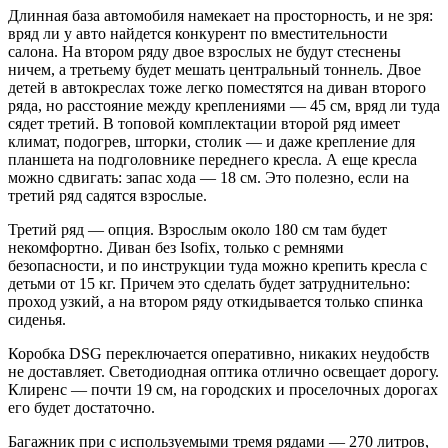
Длинная база автомобиля намекает на просторность, и не зря:
вряд ли у авто найдется конкурент по вместительности
салона. На втором ряду двое взрослых не будут стеснены
ничем, а третьему будет мешать центральный тоннель. Двое
детей в автокреслах тоже легко поместятся на диван второго
ряда, но расстояние между креплениями — 45 см, вряд ли туда
сядет третий. В топовой комплектации второй ряд имеет
климат, подогрев, шторки, столик — и даже крепление для
планшета на подголовнике переднего кресла. А еще кресла
можно сдвигать: запас хода — 18 см. Это полезно, если на
третий ряд садятся взрослые.
Третий ряд — опция. Взрослым около 180 см там будет
некомфортно. Диван без Isofix, только с ремнями
безопасности, и по инструкции туда можно крепить кресла с
детьми от 15 кг. Причем это сделать будет затруднительно:
проход узкий, а на втором ряду откидывается только спинка
сиденья.
Коробка DSG переключается оперативно, никаких неудобств
не доставляет. Светодиодная оптика отлично освещает дорогу.
Клиренс — почти 19 см, на городских и проселочных дорогах
его будет достаточно.
Багажник при с используемыми тремя рядами — 270 литров,