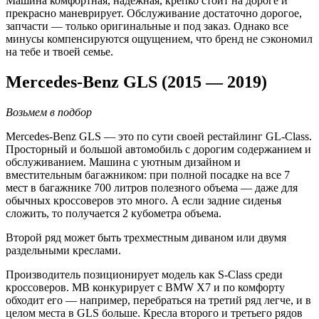
Машина комфортная, надежная, крепко стоит на дороге и
прекрасно маневрирует. Обслуживание достаточно дорогое,
запчасти — только оригинальные и под заказ. Однако все
минусы компенсируются ощущением, что бренд не сэкономил
на тебе и твоей семье.
Mercedes-Benz GLS (2015 — 2019)
Возьмем в подбор
Mercedes-Benz GLS — это по сути своей рестайлинг GL-Class.
Просторный и большой автомобиль с дорогим содержанием и
обслуживанием. Машина с уютным дизайном и
вместительным багажником: при полной посадке на все 7
мест в багажнике 700 литров полезного объема — даже для
обычных кроссоверов это много. А если задние сиденья
сложить, то получается 2 кубометра объема.
Второй ряд может быть трехместным диваном или двумя
раздельными креслами.
Производитель позиционирует модель как S-Class среди
кроссоверов. MB конкурирует с BMW X7 и по комфорту
обходит его — например, перебраться на третий ряд легче, и в
целом места в GLS больше. Кресла второго и третьего рядов