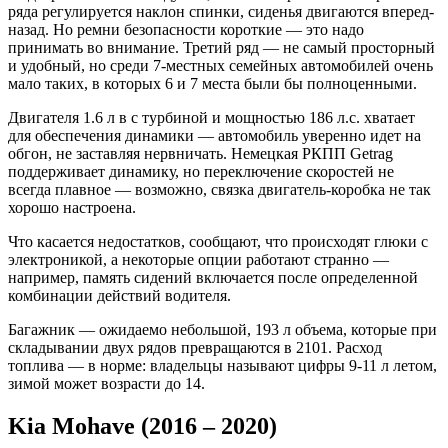
ряда регулируется наклон спинки, сиденья двигаются вперед-
назад. Но ремни безопасности короткие — это надо
принимать во внимание. Третий ряд — не самый просторный
и удобный, но среди 7-местных семейных автомобилей очень
мало таких, в которых 6 и 7 места были бы полноценными.
Двигателя 1.6 л в с турбиной и мощностью 186 л.с. хватает
для обеспечения динамики — автомобиль уверенно идет на
обгон, не заставляя нервничать. Немецкая РКПП Getrag
поддерживает динамику, но переключение скоростей не
всегда плавное — возможно, связка двигатель-коробка не так
хорошо настроена.
Что касается недостатков, сообщают, что происходят глюки с
электроникой, а некоторые опции работают странно —
например, память сидений включается после определенной
комбинации действий водителя.
Багажник — ожидаемо небольшой, 193 л объема, которые при
складывании двух рядов превращаются в 2101. Расход
топлива — в норме: владельцы называют цифры 9-11 л летом,
зимой может возрасти до 14.
Kia Mohave (2016 – 2020)