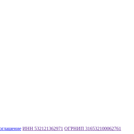
соглашение
ИНН 532121362971
ОГРНИП 316532100062761