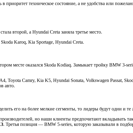
 приоритет техническое состояние, а не удобства или пожелани
 стала второй, а Hyundai Creta заняла третье место.
koda Karoq, Kia Sportage, Hyundai Creta.
втором месте оказался Skoda Kodiaq. Замыкает тройку BMW 3-se
A4, Toyota Camry, Kia K5, Hyundai Sonata, Volkswagen Passat, S
ов авто.
елить его на более мелкие сегменты, то лидеры будут одни и те
х производителей, но наши клиенты предпочитают вкладывать 
3
. Третья позиция — BMW 5-series, которую заказывали в подбо