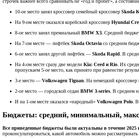
строчек важнее всего сравнивать не «год и пробег», а состоя
10-ое место занял кроссовер семейный кроссовер
Skoda K
На 9-ом месте оказался корейский кроссовер
Hyundai Cre
8-ое место занял премиальный
BMW X3
. Средний бюджет
На 7-ом месте — лифтбек
Skoda Octavia
со средним бюдж
6-ое место занял другой лифтбек —
Skoda Rapid
. В сред
На 4-ом месте сразу две модели
Kia: Ceed и Rio
. Их сред
пропускаем 5-ое место, как принято при равенстве резуль
3-е место —
Volkswagen Tiguan
. На немецкий кроссовер 
2-ое место — городской седан
BMW 3-series
. В среднем 
И на 1-ом месте оказался «народный»
Volkswagen Polo
. 
Бюджеты: средний, минимальный, ма
Все приведенные бюджеты были актуальны в течение 2025 г
проконсультироваться, какой автомобиль можно рассматривать