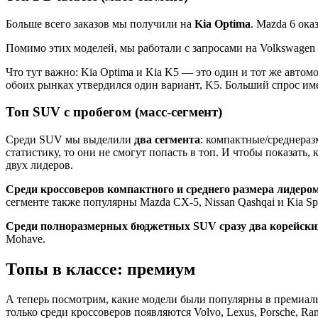
Больше всего заказов мы получили на
Kia Optima
. Mazda 6 ока
Помимо этих моделей, мы работали с запросами на Volkswagen Pa
Что тут важно: Kia Optima и Kia K5 — это один и тот же авто
обоих рынках утвердился один вариант, K5. Больший спрос име
Топ SUV с пробегом (масс-сегмент)
Среди SUV мы выделили
два сегмента
: компактные/среднера
статистику, то они не смогут попасть в топ. И чтобы показат
двух лидеров.
Среди кроссоверов компактного и среднего размера лидером
сегменте также популярны Mazda CX-5, Nissan Qashqai и Kia Spo
Среди полноразмерных бюджетных SUV сразу два корейских 
Mohave.
Топы в классе: премиум
А теперь посмотрим, какие модели были популярны в премиальн
только среди кроссоверов появляются Volvo, Lexus, Porsche, Ran