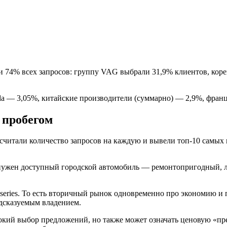
ли 74% всех запросов: группу VAG выбрали 31,9% клиентов, ко
 — 3,05%, китайские производители (суммарно) — 2,9%, французс
с пробегом
дсчитали количество запросов на каждую и вывели топ-10 самых
о нужен доступный городской автомобиль — ремонтопригодный, л
series. То есть вторичный рынок одновременно про экономию и
дсказуемым владением.
окий выбор предложений, но также может означать ценовую «пр