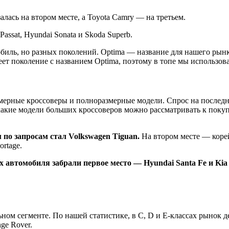
залась на втором месте, а Toyota Camry — на третьем.
ssat, Hyundai Sonata и Skoda Superb.
мобиль, но разных поколений. Optima — название для нашего рын
ет поколение с названием Optima, поэтому в топе мы использов
змерные кроссоверы и полноразмерные модели. Спрос на послед
ь, какие модели больших кроссоверов можно рассматривать к пок
 по запросам стал Volkswagen Tiguan.
На втором месте — корей
rtage.
автомобиля забрали первое место — Hyundai Santa Fe и Kia 
ом сегменте. По нашей статистике, в C, D и E-классах рынок д
ge Rover.