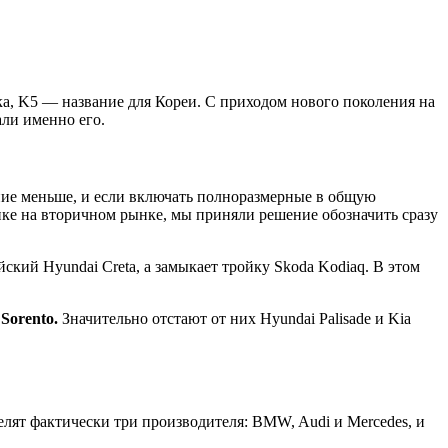
ка, K5 — название для Кореи. С приходом нового поколения на
али именно его.
ние меньше, и если включать полноразмерные в общую
упке на вторичном рынке, мы приняли решение обозначить сразу
ский Hyundai Creta, а замыкает тройку Skoda Kodiaq. В этом
Sorento.
Значительно отстают от них Hyundai Palisade и Kia
елят фактически три производителя: BMW, Audi и Mercedes, и