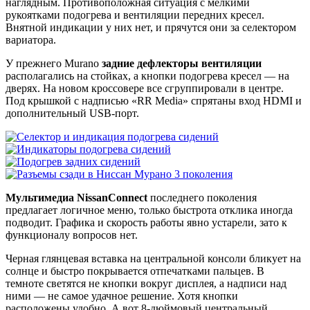
наглядным. Противоположная ситуация с мелкими
рукоятками подогрева и вентиляции передних кресел.
Внятной индикации у них нет, и прячутся они за селектором
вариатора.
У прежнего Murano
задние дефлекторы вентиляции
располагались на стойках, а кнопки подогрева кресел — на
дверях. На новом кроссовере все сгруппировали в центре.
Под крышкой с надписью «RR Media» спрятаны вход HDMI и
дополнительный USB-порт.
Мультимедиа NissanConnect
последнего поколения
предлагает логичное меню, только быстрота отклика иногда
подводит. Графика и скорость работы явно устарели, зато к
функционалу вопросов нет.
Черная глянцевая вставка на центральной консоли бликует на
солнце и быстро покрывается отпечатками пальцев. В
темноте светятся не кнопки вокруг дисплея, а надписи над
ними — не самое удачное решение. Хотя кнопки
расположены удобно. А вот 8-дюймовый центральный