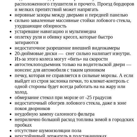
расположенного глушителя и прочего. Проезд бордюров
и мелких препятствий может напрягать
неровные зазоры между дверьми и передней панелью
сильно заваленные массивные стойки лобового стекла,
ухудшающие обзорность
устаревшие навигацию и мультимедиа
оплетку руля и обивку кресел, которые быстро
затираются
недостаточное разрешение внешней видеокамеры
20-дюймовые диски — снег сильно налипает изнутри.
Из-за этого колеса могут «бить» на скорости
автостеклоподъемник только на водительской двери —
нонсенс для автомобиля с таким ценником
печку, которая не справляется в сильные морозы. А если
выйдет из строя заслонка печки, то климат-контроль с
одной стороны будет всегда работать на на жару или
холод.
обмерзание стекол при морозе от -25 градусов
недостаточный обогрев лобового стекла, даже в зоне
покоя дворников
неудобную замену салонного фильтра
неприлично большой расход топлива зимой в городских
пробках
отсутствие шумоизоляции пола
неустойчивый держатель в подстаканниках