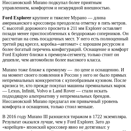
Ниссановский Murano подкупал более приятным
управлением, комфортом и незаурядной внешностью.
Ford Explorer
крупнее и тяжелее Мурано — длина
американского кроссовера преодолела отметку в пять метров.
С высотой дорожного просвета в 211 мм Explorer оставляет
позади менее приспособленных к бездорожью соперников. Он
рассчитан на семь посадочных мест. У него есть полноценный
третий ряд кресел, коробка-«автомат» с хорошим ресурсом и
более богатый перечень конфигураций. Оснащение и комфорт
Ford Explorer близки к премиум-сегменту, только стоит он
дешевле, чем автомобили более высокого класса.
Murano тоже ближе к премиуму — по цене и оснащению. И
на момент своего появления в России у него не было прямых
непремиальных конкурентов с купеобразным кузовом. После
кризиса те, кто прежде покупал машины премиальных марок
— Lexus, Infiniti, Volvo и Land Rover — стали искать
подходящую альтернативу у непремиальных брендов.
Ниссановский Murano предлагал им привычный уровень
комфорта и оснащения, только стоил меньше.
В 2016 году Murano III разошелся тиражом в 1722 экземпляра.
Результат оказался лучше, чем у Ford Explorer. Зато до
«корейцев» японский кроссовер явно не дотягивал: у