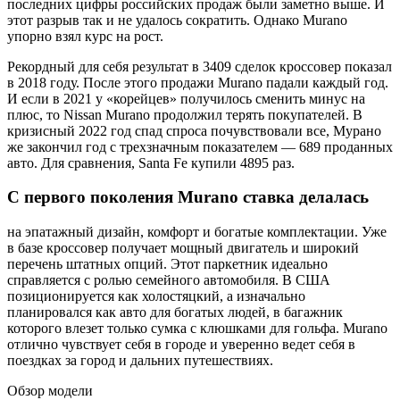
последних цифры российских продаж были заметно выше. И
этот разрыв так и не удалось сократить. Однако Murano
упорно взял курс на рост.
Рекордный для себя результат в 3409 сделок кроссовер показал
в 2018 году. После этого продажи Murano падали каждый год.
И если в 2021 у «корейцев» получилось сменить минус на
плюс, то Nissan Murano продолжил терять покупателей. В
кризисный 2022 год спад спроса почувствовали все, Мурано
же закончил год с трехзначным показателем — 689 проданных
авто. Для сравнения, Santa Fe купили 4895 раз.
С первого поколения Murano ставка делалась
на эпатажный дизайн, комфорт и богатые комплектации. Уже
в базе кроссовер получает мощный двигатель и широкий
перечень штатных опций. Этот паркетник идеально
справляется с ролью семейного автомобиля. В США
позиционируется как холостяцкий, а изначально
планировался как авто для богатых людей, в багажник
которого влезет только сумка с клюшками для гольфа. Murano
отлично чувствует себя в городе и уверенно ведет себя в
поездках за город и дальних путешествиях.
Обзор модели