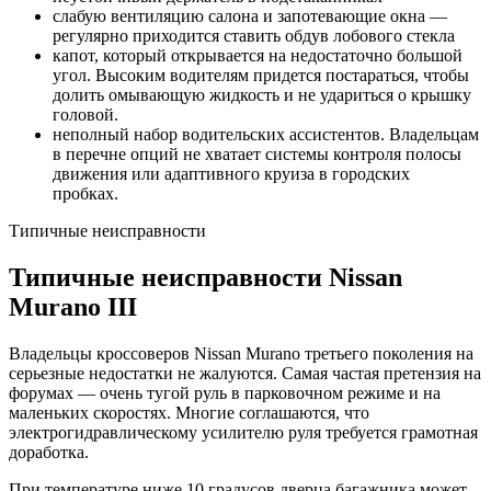
слабую вентиляцию салона и запотевающие окна —
регулярно приходится ставить обдув лобового стекла
капот, который открывается на недостаточно большой
угол. Высоким водителям придется постараться, чтобы
долить омывающую жидкость и не удариться о крышку
головой.
неполный набор водительских ассистентов. Владельцам
в перечне опций не хватает системы контроля полосы
движения или адаптивного круиза в городских
пробках.
Типичные неисправности
Типичные неисправности Nissan
Murano III
Владельцы кроссоверов Nissan Murano третьего поколения на
серьезные недостатки не жалуются. Самая частая претензия на
форумах — очень тугой руль в парковочном режиме и на
маленьких скоростях. Многие соглашаются, что
электрогидравлическому усилителю руля требуется грамотная
доработка.
При температуре ниже 10 градусов дверца багажника может