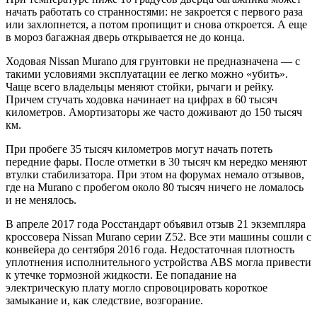
начать работать со странностями: не закроется с первого раза
или захлопнется, а потом пропищит и снова откроется. А еще
в мороз багажная дверь открывается не до конца.
Ходовая Nissan Murano для грунтовки не предназначена — с
такими условиями эксплуатации ее легко можно «убить».
Чаще всего владельцы меняют стойки, рычаги и рейку.
Причем стучать ходовка начинает на цифрах в 60 тысяч
километров. Амортизаторы же часто доживают до 150 тысяч
км.
При пробеге 35 тысяч километров могут начать потеть
передние фары. После отметки в 30 тысяч км нередко меняют
втулки стабилизатора. При этом на форумах немало отзывов,
где на Murano с пробегом около 80 тысяч ничего не ломалось
и не менялось.
В апреле 2017 года Росстандарт объявил отзыв 21 экземпляра
кроссовера Nissan Murano серии Z52. Все эти машины сошли с
конвейера до сентября 2016 года. Недостаточная плотность
уплотнения исполнительного устройства ABS могла привести
к утечке тормозной жидкости. Ее попадание на
электрическую плату могло спровоцировать короткое
замыкание и, как следствие, возгорание.