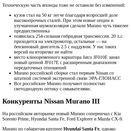
Техническую часть японцы тоже не оставили без изменений:
кузов стал на 50 кг легче благодаря возросшей доле
высокопрочных сталей. При этом новые опции и
улучшенная шумоизоляция сделали Murano чуть тяжелее
предшественника
появилась 254-сильная гибридная трансмиссия. 20 л.с.
приходится на электромотор, остальные — на
бензиновый двигатель 2.5 с наддувом. У нас таких
версий на вторичке не найти
место клиноременного вариатора Jatco JF010E занял
новый цепной JF017E с расширенным диапазоном
передаточных отношений
Murano российской сборки стал первым Nissan со
штатной системой экстренной связи ЭРА-ГЛОНАСС
Все российские Murano получают полностью
светодиодную оптику с омывателями.
Конкуренты Nissan Murano III
На российском авторынке новый Murano соперничал с Kia
Sorento Prime, Hyundai Santa Fe, Ford Explorer и Mazda CX-9.
Murano по габаритам крупнее
Hyundai Santa Fe
, однако