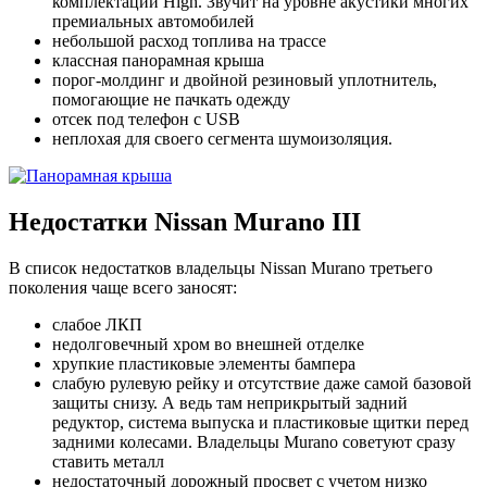
комплектации High. Звучит на уровне акустики многих
премиальных автомобилей
небольшой расход топлива на трассе
классная панорамная крыша
порог-молдинг и двойной резиновый уплотнитель,
помогающие не пачкать одежду
отсек под телефон с USB
неплохая для своего сегмента шумоизоляция.
Недостатки Nissan Murano III
В список недостатков владельцы Nissan Murano третьего
поколения чаще всего заносят:
слабое ЛКП
недолговечный хром во внешней отделке
хрупкие пластиковые элементы бампера
слабую рулевую рейку и отсутствие даже самой базовой
защиты снизу. А ведь там неприкрытый задний
редуктор, система выпуска и пластиковые щитки перед
задними колесами. Владельцы Murano советуют сразу
ставить металл
недостаточный дорожный просвет с учетом низко