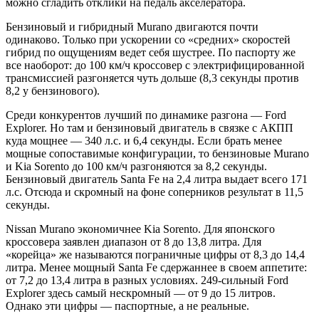
можно сгладить отклики на педаль акселератора.
Бензиновый и гибридный Murano двигаются почти
одинаково. Только при ускорении со «средних» скоростей
гибрид по ощущениям ведет себя шустрее. По паспорту же
все наоборот: до 100 км/ч кроссовер с электрифицированной
трансмиссией разгоняется чуть дольше (8,3 секунды против
8,2 у бензинового).
Среди конкурентов лучший по динамике разгона — Ford
Explorer. Но там и бензиновый двигатель в связке с АКПП
куда мощнее — 340 л.с. и 6,4 секунды. Если брать менее
мощные сопоставимые конфигурации, то бензиновые Murano
и Kia Sorento до 100 км/ч разгоняются за 8,2 секунды.
Бензиновый двигатель Santa Fe на 2,4 литра выдает всего 171
л.с. Отсюда и скромный на фоне соперников результат в 11,5
секунды.
Nissan Murano экономичнее Kia Sorento. Для японского
кроссовера заявлен диапазон от 8 до 13,8 литра. Для
«корейца» же называются пограничные цифры от 8,3 до 14,4
литра. Менее мощный Santa Fe сдержаннее в своем аппетите:
от 7,2 до 13,4 литра в разных условиях. 249-сильный Ford
Explorer здесь самый нескромный — от 9 до 15 литров.
Однако эти цифры — паспортные, а не реальные.