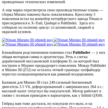
проведенных технических изменений.
А еще марка пересмотрела свои производственные планы —
сборка Murano наконец была локализована. Кроссовер 3
поколения встал на конвейер петербургского завода Nissan и
присоединился к X-Trail, Qashqai и Pathfinder. Здесь его
собирали по полному циклу: со штамповкой, сваркой и
окраской кузовов.
Ближайшим родственником новинки стал
Pathfinder
— у них
общая моторная гамма и архитектура. Речь о слегка
доработанной ниссановской платформе D, на которой был
построен и Мурано предыдущего поколения. Между Pathfinder
и Murano III (Z52) не осталось четкой границы: патфайндер
перестал позиционироваться как рамный вседорожник.
Базовым для Murano III стал 249-сильный бензиновый
двигатель 3.5 V6, дефорсированный с американских 264 л.с.:
высокий налог отпугнул бы покупателей. Мотор работает в
связке с полным приводом и вариатором, как у Infiniti QX60.
Гибрид нам тоже достался, но покупали его мало, и на
вторичке таких модификаций не найти. Под капотом — 2.5 л