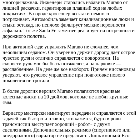
многорычажная. Инженеры старались избавить Murano от
лишней раскачки, гарантировав плавный ход на любых
покрытиях. В городе кроссовер все-таки немного
потряхивает. Автомобиль замечает канализационные люки и
стыки эстакад, но неплохо фильтрует мелкие неровности
асфальта. Тот же Santa Fe заметнее реагирует на погрешности
дорожного полотна.
При активной езде управлять Murano не сложнее, чем
небольшим седаном. Он уверенно держит дорогу, дает острое
чувство руля и отлично справляется с поворотами. На
скорости руль мог бы быть потяжелее, а на парковке —
расслабленнее. На деле же все наоборот. Причем ниссановцы
уверяют, что рулевое управление при подготовке нового
поколения не трогали.
В более дорогих версиях Murano полагаются красивые
колесные диски на 20 дюймов, которые не любят крупные
ямы.
Вариатор мастерски имитирует передачи и справляется с этой
задачей так быстро и плавно, что кажется, будто в роли
трансмиссии выступает хороший «робот» с двумя
сцеплениями. Дополнительных режимов (спортивного или
внедорожного) вариатор не предлагает. Лишь кнопкой Eco