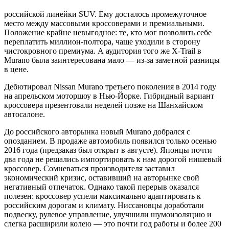
российской линейки SUV. Ему досталось промежуточное
место между массовыми кроссоверами и премиальными.
Положение крайне невыгодное: те, кто мог позволить себе
переплатить миллион-полтора, чаще уходили в сторону
чистокровного премиума. А аудитория того же X-Trail в
Murano была заинтересована мало — из-за заметной разницы
в цене.
Дебютировал Nissan Murano третьего поколения в 2014 году
на апрельском моторшоу в Нью-Йорке. Гибридный вариант
кроссовера презентовали неделей позже на Шанхайском
автосалоне.
До российского авторынка новый Murano добрался с
опозданием. В продаже автомобиль появился только осенью
2016 года (предзаказ был открыт в августе). Японцы почти
два года не решались импортировать к нам дорогой нишевый
кроссовер. Сомневаться производителя заставил
экономический кризис, оставивший на авторынке свой
негативный отпечаток. Однако такой перерыв оказался
полезен: кроссовер успели максимально адаптировать к
российским дорогам и климату. Ниссановцы доработали
подвеску, рулевое управление, улучшили шумоизоляцию и
слегка расширили колею — это почти год работы и более 200