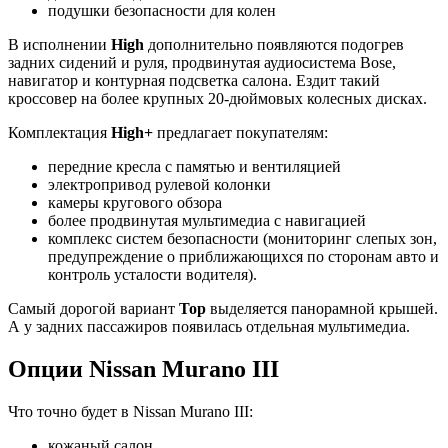
подушки безопасности для колен
В исполнении
High
дополнительно появляются подогрев
задних сидений и руля, продвинутая аудиосистема Bose,
навигатор и контурная подсветка салона. Ездит такий
кроссовер на более крупных 20-дюймовых колесных дисках.
Комплектация
High+
предлагает покупателям:
передние кресла с памятью и вентиляцией
электропривод рулевой колонки
камеры кругового обзора
более продвинутая мультимедиа с навигацией
комплекс систем безопасности (мониторинг слепых зон,
предупреждение о приближающихся по сторонам авто и
контроль усталости водителя).
Самый дорогой вариант
Top
выделяется панорамной крышей.
А у задних пассажиров появилась отдельная мультимедиа.
Опции Nissan Murano III
Что точно будет в Nissan Murano III:
кожаный салон