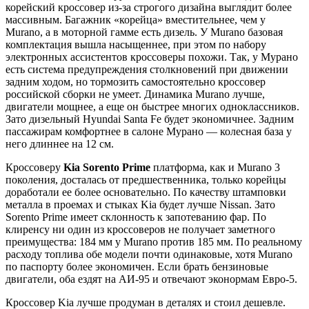
корейский кроссовер из-за строгого дизайна выглядит более
массивным. Багажник «корейца» вместительнее, чем у
Murano, а в моторной гамме есть дизель. У Murano базовая
комплектация вышла насыщеннее, при этом по набору
электронных ассистентов кроссоверы похожи. Так, у Мурано
есть система предупреждения столкновений при движении
задним ходом, но тормозить самостоятельно кроссовер
российской сборки не умеет. Динамика Murano лучше,
двигатели мощнее, а еще он быстрее многих одноклассников.
Зато дизельный Hyundai Santa Fe будет экономичнее. Задним
пассажирам комфортнее в салоне Мурано — колесная база у
него длиннее на 12 см.
Кроссоверу
Kia Sorento Prime
платформа, как и Murano 3
поколения, досталась от предшественника, только корейцы
доработали ее более основательно. По качеству штамповки
металла в проемах и стыках Kia будет лучше Nissan. Зато
Sorento Prime имеет склонность к запотеванию фар. По
клиренсу ни один из кроссоверов не получает заметного
преимущества: 184 мм у Murano против 185 мм. По реальному
расходу топлива обе модели почти одинаковые, хотя Murano
по паспорту более экономичен. Если брать бензиновые
двигатели, оба ездят на АИ-95 и отвечают эконормам Евро-5.
Кроссовер Kia лучше продуман в деталях и стоил дешевле.