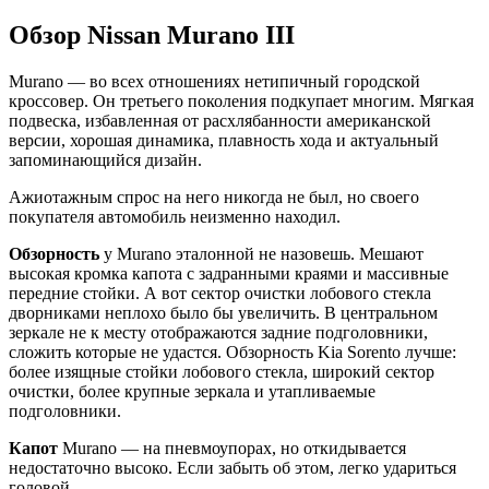
Обзор Nissan Murano III
Murano — во всех отношениях нетипичный городской
кроссовер. Он третьего поколения подкупает многим. Мягкая
подвеска, избавленная от расхлябанности американской
версии, хорошая динамика, плавность хода и актуальный
запоминающийся дизайн.
Ажиотажным спрос на него никогда не был, но своего
покупателя автомобиль неизменно находил.
Обзорность
у Murano эталонной не назовешь. Мешают
высокая кромка капота с задранными краями и массивные
передние стойки. А вот сектор очистки лобового стекла
дворниками неплохо было бы увеличить. В центральном
зеркале не к месту отображаются задние подголовники,
сложить которые не удастся. Обзорность Kia Sorento лучше:
более изящные стойки лобового стекла, широкий сектор
очистки, более крупные зеркала и утапливаемые
подголовники.
Капот
Murano — на пневмоупорах, но откидывается
недостаточно высоко. Если забыть об этом, легко удариться
головой.