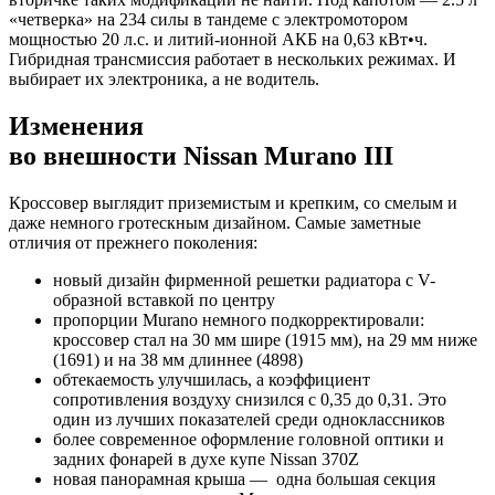
«четверка» на 234 силы в тандеме с электромотором
мощностью 20 л.с. и литий-ионной АКБ на 0,63 кВт•ч.
Гибридная трансмиссия работает в нескольких режимах. И
выбирает их электроника, а не водитель.
Изменения
во внешности Nissan Murano III
Кроссовер выглядит приземистым и крепким, со смелым и
даже немного гротескным дизайном. Самые заметные
отличия от прежнего поколения:
новый дизайн фирменной решетки радиатора с V-
образной вставкой по центру
пропорции Murano немного подкорректировали:
кроссовер стал на 30 мм шире (1915 мм), на 29 мм ниже
(1691) и на 38 мм длиннее (4898)
обтекаемость улучшилась, а коэффициент
сопротивления воздуху снизился с 0,35 до 0,31. Это
один из лучших показателей среди одноклассников
более современное оформление головной оптики и
задних фонарей в духе купе Nissan 370Z
новая панорамная крыша — одна большая секция