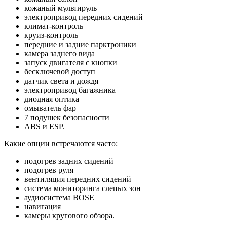
кожаный мультируль
электропривод передних сидений
климат-контроль
круиз-контроль
передние и задние парктроники
камера заднего вида
запуск двигателя с кнопки
бесключевой доступ
датчик света и дождя
электропривод багажника
диодная оптика
омыватель фар
7 подушек безопасности
ABS и ESP.
Какие опции встречаются часто:
подогрев задних сидений
подогрев руля
вентиляция передних сидений
система мониторинга слепых зон
аудиосистема BOSE
навигация
камеры кругового обзора.