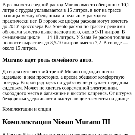
В реальности средний расход Murano вместо обещанных 10,2
литра с трудом укладывается в 15 литров, в вот на трассе
разницы между обещанным и реальным расходом
практически нет. В городе же цифры расхода могут взлетать
до 20! У кроссовера Kia Sorento расход по трассе с редкими
обгонами заметно выше паспортного, около 9-11 литров. В
смешанном цикле — 14-18 литров. У Santa Fe расход топлива
по шоссе вырастает до 8,5-10 литров вместо 7,2. В городе —
около 15 литров.
Murano идет роль семейного авто.
Да и для путешествий третий Murano подходит почти
идеально: в нем просторно, а кресла обещают комфортную
поездку. Второй ряд здесь по удобству не уступает передним
сиденьям. Может не хватать современной электроники,
свободного места в багажнике и высоты клиренса. От штурма
бездорожья удерживают и выступающие элементы на днище.
Комплектации и опции
Комплектации Nissan Murano III
В России Nissan Murano третьего поколения получил четыре