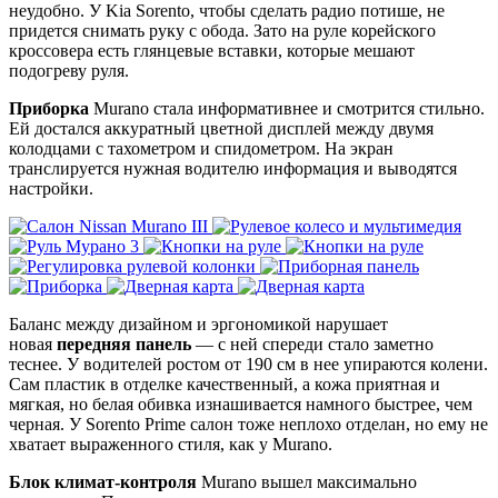
неудобно. У Kia Sorento, чтобы сделать радио потише, не
придется снимать руку с обода. Зато на руле корейского
кроссовера есть глянцевые вставки, которые мешают
подогреву руля.
Приборка
Murano стала информативнее и смотрится стильно.
Ей достался аккуратный цветной дисплей между двумя
колодцами с тахометром и спидометром. На экран
транслируется нужная водителю информация и выводятся
настройки.
Баланс между дизайном и эргономикой нарушает
новая
передняя панель
— с ней спереди стало заметно
теснее. У водителей ростом от 190 см в нее упираются колени.
Сам пластик в отделке качественный, а кожа приятная и
мягкая, но белая обивка изнашивается намного быстрее, чем
черная. У Sorento Prime салон тоже неплохо отделан, но ему не
хватает выраженного стиля, как у Murano.
Блок климат-контроля
Murano вышел максимально