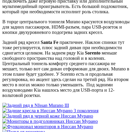
подключить даже игровую приставку или дополнительный
мультимедийный проигрыватель. Есть большой подлокотник,
который при необходимости исполнит роль столика.
В торце центрального тоннеля Murano красуются воздуховоды
для задних пассажиров, HDMI-разъем, пара USB-розеток и
кнопки двухуровневого подогрева задних кресел.
Задний ряд кресел
Santa Fe
практичнее. Наклон спинки тут
тоже регулируется, плюс задний диван при необходимости
сдвигается целиком. На заднем ряду Kia
Sorento
меньше
свободного пространства над головой и в коленях.
Центральный тоннель комфорту среднего пассажира не
мешает, только вот сам диван отформован для двоих. Murano в
этом плане будет удобнее. У Sorento есть и продольная
регулировка, но акцент здесь сделан на третий ряд. На втором
место в ногах можно только уменьшить. Под задними
воздуховодами Kia нашлось место для USB-порта и 12-
вольтовой розетки.