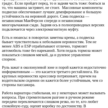
градус. Если пройдет перед, то и задняя часть тоже: бояться за
то, что машина застрянет, не стоит. Массивные компоненты
подвески обеспечивают лучшее демпфирование и большую
устойчивость на неровной дороге. Сама подвеска —
независимая МакФерсон спереди и независимая
многорычажная сзади. Задняя ось в полноприводных версиях
подключается через электромагнитную муфту.
Есть и нюансы: в поворотах заметны крены, а подвеска
бывает чувствительна к небольшим неровностям. Тем не
менее ABS и ESP отрабатывают отлично, тормозит
автомобиль тоже без нареканий. Хотя педаль тормоза может
показаться слишком мягкой, да и рулевое управление
спорное.
Руль зажат в околонулевой зоне и порой кажется недостаточно
информативным — это касается третьего рестайлинга. На
крупных неровностях кроссовер потряхивает, причем на
водительском сидении он кажется более устойчивым, чем со
стороны пассажира.
Работа вариатора стабильная, но у некоторых может вызывать
вопросы. При стремительном разгоне в ручном режиме
передачи переключаются слишком резко, но те, кто любит
спокойную езду, оценят коробку по достоинству. В