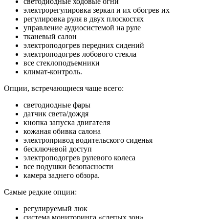
светодиодные ходовые огни
электрорегулировка зеркал и их обогрев их
регулировка руля в двух плоскостях
управление аудиосистемой на руле
тканевый салон
электроподогрев передних сидений
электроподогрев лобового стекла
все стеклоподъемники
климат-контроль.
Опции, встречающиеся чаще всего:
светодиодные фары
датчик света/дождя
кнопка запуска двигателя
кожаная обивка салона
электропривод водительского сиденья
бесключевой доступ
электроподогрев рулевого колеса
все подушки безопасности
камера заднего обзора.
Самые редкие опции:
регулируемый люк
система мониторинга «слепых зон»