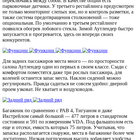
переключаясь между собой. В качестве опции есть
парковочные датчики. У третьего рестайлинга предусмотрен
не только мониторинг слепых зон, но и контроль разметки, а
также система предотвращения столкновений — тоже
опциональная. По умолчанию в третьем рестайлинге
появился обогрев лобового стекла. Зимой Аутлендер быстро
запускается и прогревается, здесь он впереди своих
конкурентов.
Для задних пассажиров места много — по просторности
салона Аутлендер один из первых в своем классе. Сзади с
комфортом поместятся даже три рослых пассажира, для
коленей останется запас места. Наклон сидений можно
регулировать. Правда садиться не совсем удобно: дверной
проем узковат. Не хватает и воздуховодов.
Багажник по сравнению с РАВ 4, Тигуаном и даже
Икстрейлом самый большой — 477 литров в стандартном
состоянии и 591 по измерениям VDA. Под фальшполом есть
еще и отсеки, емкость которых 75 литров. Учитывая, что
запаска располагается снаружи, места в багажнике более чем
достаточно. Низкая погрузочная высота добавляет удобства