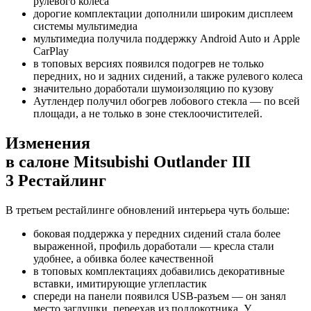
рулевого колеса
дорогие комплектации дополнили широким дисплеем
системы мультимедиа
мультимедиа получила поддержку Android Auto и Apple
CarPlay
в топовых версиях появился подогрев не только
передних, но и задних сидений, а также рулевого колеса
значительно доработали шумоизоляцию по кузову
Аутлендер получил обогрев лобового стекла — по всей
площади, а не только в зоне стеклоочистителей.
Изменения
в салоне Mitsubishi Outlander III
3 Рестайлинг
В третьем рестайлинге обновлений интерьера чуть больше:
боковая поддержка у передних сидений стала более
выраженной, профиль доработали — кресла стали
удобнее, а обивка более качественной
в топовых комплектациях добавились декоративные
вставки, имитирующие углепластик
спереди на панели появился USB-разъем — он занял
место заглушки, переехав из подлокотника. У