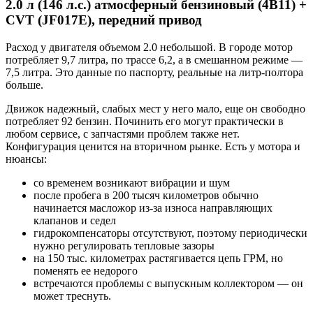
2.0 л (146 л.с.) атмосферный бензиновый (4B11) +
CVT (JF017E), передний привод
Расход у двигателя объемом 2.0 небольшой. В городе мотор
потребляет 9,7 литра, по трассе 6,2, а в смешанном режиме —
7,5 литра. Это данные по паспорту, реальные на литр-полтора
больше.
Движок надежный, слабых мест у него мало, еще он свободно
потребляет 92 бензин. Починить его могут практически в
любом сервисе, с запчастями проблем также нет.
Конфигурация ценится на вторичном рынке. Есть у мотора и
нюансы:
со временем возникают вибрации и шум
после пробега в 200 тысяч километров обычно
начинается масложор из-за износа направляющих
клапанов и седел
гидрокомпенсаторы отсутствуют, поэтому периодически
нужно регулировать тепловые зазоры
на 150 тыс. километрах растягивается цепь ГРМ, но
поменять ее недорого
встречаются проблемы с выпускным коллектором — он
может треснуть.