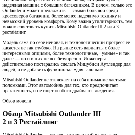
надежная машина с большим багажником. В целом, только это
Outlander и может предложить — самый большой среди
кроссоверов багажник, более менее надежную технику и
невысокий уровень комфорта. Кому важна утилитарность, тем
можно советовать купить Mitsubishi Outlander III 2 или 3
рестайлинг.
Модель сама по себе неновая, и технологический прогресс ее
касается не так глубоко. На рынке есть варианты с более
интересными опциями, более технологичные, «умные» и так
далее — но и в них не все безупречно. Инженеры
действительно постарались сделать Мицубиси Аутлендер для
людей, а не добавить функционал «для галочки».
Mitsubishi Outlander не отвлекает на себя внимание частыми
поломками. Этот автомобиль для тех, кто предпочитает
практичность, и не ищет особого драйва от вождения.
Обзор модели
Обзор Mitsubishi Outlander III
2 и 3 Рестайлинг
Mitsubishi Outlander — модель, которую выбирают за ее