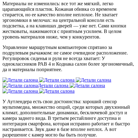
Материалы не изменились: все тот же мягкий, легко
царапающийся пластик. Кожаная обивка со временем
стирается, но ее качество вполне неплохое. Не хватает
эргономики в мелочах: на центральной консоли есть
подсветка, а на клавишах дверей — уже нет. Сами кнопки
жестковаты, нажимаются с приятным усилием. В целом
уровень материалов ниже, чем у конкурентов.
Управление маршрутным компьютером спрятано за
подрулевым рычажком: не самое очевидное расположение.
Регулировок сиденья и руля не всегда хватает: У
одноклассников РАВ 4 и Кодиака салон более эргономичный,
да и материалы поприятнее.
У Аутлендера есть свои достоинства: хороший сенсор
мультимедиа, множество опций, среди которых двухзонный
климат, дополнительные динамики, бесключевой доступ и
камера заднего вида. В третьем рестайлинге доступна и
интеграция смартфона, которая исправно работает и быстро
настраивается. Звук даже в базе вполне неплох. А вот
разрешение с камер могло бы быть получше.