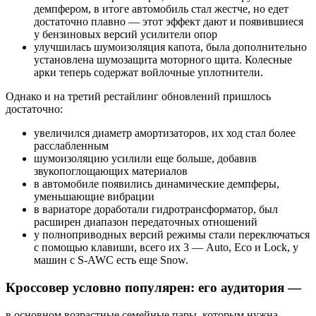
демпфером, в итоге автомобиль стал жестче, но едет
достаточно плавно — этот эффект дают и появившиеся
у бензиновых версий усилители опор
улучшилась шумоизоляция капота, была дополнительно
установлена шумозащита моторного щита. Колесные
арки теперь содержат войлочные уплотнители.
Однако и на третий рестайлинг обновлений пришлось
достаточно:
увеличился диаметр амортизаторов, их ход стал более
расслабленным
шумоизоляцию усилили еще больше, добавив
звукопоглощающих материалов
в автомобиле появились динамические демпферы,
уменьшающие вибрации
в вариаторе доработали гидротрансформатор, был
расширен диапазон передаточных отношений
у полноприводных версий режимы стали переключаться
с помощью клавиши, всего их 3 — Auto, Eco и Lock, у
машин с S-AWC есть еще Snow.
Кроссовер условно популярен: его аудитория —
в основном возрастные семейные пары, которым нужна