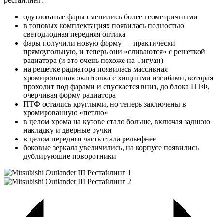
рестайлинг:
одутловатые фары сменились более геометричными
в топовых комплектациях появилась полностью
светодиодная передняя оптика
фары получили новую форму — практически
прямоугольную, и теперь они «сливаются» с решеткой
радиатора (и это очень похоже на Тигуан)
на решетке радиатора появилась массивная
хромированная окантовка с хищными изгибами, которая
проходит под фарами и спускается вниз, до блока ПТФ,
очерчивая форму радиатора
ПТФ остались круглыми, но теперь заключены в
хромированную «петлю»
в целом хрома на кузове стало больше, включая заднюю
накладку и дверные ручки
в целом передняя часть стала рельефнее
боковые зеркала увеличились, на корпусе появились
дублирующие поворотники