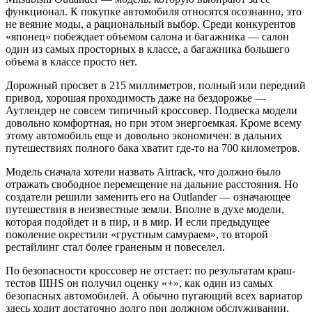
функционал. К покупке автомобиля относятся осознанно, это
не веяние моды, а рациональный выбор. Среди конкурентов
«японец» побеждает объемом салона и багажника — салон
один из самых просторных в классе, а багажника большего
объема в классе просто нет.
Дорожный просвет в 215 миллиметров, полный или передний
привод, хорошая проходимость даже на бездорожье —
Аутлендер не совсем типичный кроссовер. Подвеска модели
довольно комфортная, но при этом энергоемкая. Кроме всему
этому автомобиль еще и довольно экономичен: в дальних
путешествиях полного бака хватит где-то на 700 километров.
Модель сначала хотели назвать Airtrack, что должно было
отражать свободное перемещение на дальние расстояния. Но
создатели решили заменить его на Outlander — означающее
путешествия в неизвестные земли. Вполне в духе модели,
которая подойдет и в пир, и в мир. И если предыдущее
поколение окрестили «грустным самураем», то второй
рестайлинг стал более граненым и повеселел.
По безопасности кроссовер не отстает: по результатам краш-
тестов IIIHS он получил оценку «+», как один из самых
безопасных автомобилей. А обычно пугающий всех вариатор
здесь ходит достаточно долго при должном обслуживании.