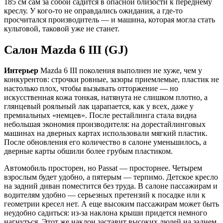
185 см сам за собой садится в опасной близости к переднему
креслу. У кого-то не оправдались ожидания, а где-то
просчитался производитель — и машина, которая могла стать
культовой, таковой уже не станет.
Салон Mazda 6 III (GJ)
Интерьер
Mazda 6 III поколения выполнен не хуже, чем у
конкурентов: строчки ровные, зазоры приемлемые, пластик не
настолько плох, чтобы вызывать отторжение — но
искусственная кожа тонкая, натянута не слишком плотно, а
глянцевый рояльный лак царапается, как у всех, даже у
премиальных «немцев». После рестайлинга стала видна
небольшая экономия производителя: на дорестайлинговых
машинах на дверных картах использовали мягкий пластик.
После обновления его количество в салоне уменьшилось, а
дверные карты обшили более грубым пластиком.
Автомобиль просторен, но Passat — просторнее. Четырем
взрослым будет удобно, а пятерым — терпимо. Детское кресло
на задний диван поместится без труда. В салоне пассажирам и
водителям удобно — серьезных претензий к посадке или к
геометрии кресел нет. А еще высоким пассажирам может быть
неудобно садиться: из-за наклона крыши придется немного
нагнуться. Этот же наклон заставит высоких людей на заднем