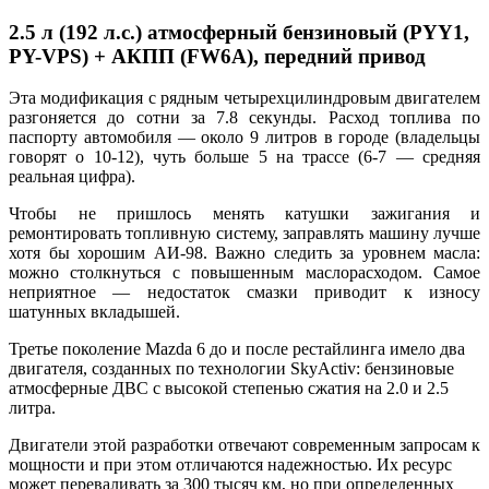
2.5 л (192 л.с.) атмосферный бензиновый (PYY1,
PY-VPS) + АКПП (FW6A), передний привод
Эта модификация с рядным четырехцилиндровым двигателем
разгоняется до сотни за 7.8 секунды. Расход топлива по
паспорту автомобиля — около 9 литров в городе (владельцы
говорят о 10-12), чуть больше 5 на трассе (6-7 — средняя
реальная цифра).
Чтобы не пришлось менять катушки зажигания и
ремонтировать топливную систему, заправлять машину лучше
хотя бы хорошим АИ-98. Важно следить за уровнем масла:
можно столкнуться с повышенным маслорасходом. Самое
неприятное — недостаток смазки приводит к износу
шатунных вкладышей.
Третье поколение Mazda 6 до и после рестайлинга имело два
двигателя, созданных по технологии SkyActiv: бензиновые
атмосферные ДВС с высокой степенью сжатия на 2.0 и 2.5
литра.
Двигатели этой разработки отвечают современным запросам к
мощности и при этом отличаются надежностью. Их ресурс
может переваливать за 300 тысяч км, но при определенных