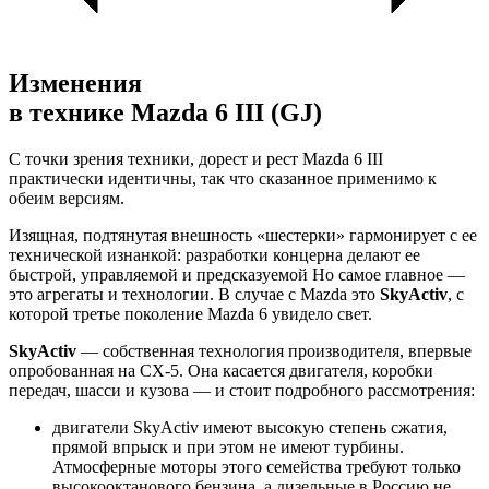
Изменения
в технике Mazda 6 III (GJ)
С точки зрения техники, дорест и рест Mazda 6 III
практически идентичны, так что сказанное применимо к
обеим версиям.
Изящная, подтянутая внешность «шестерки» гармонирует с ее
технической изнанкой: разработки концерна делают ее
быстрой, управляемой и предсказуемой Но самое главное —
это агрегаты и технологии. В случае с Mazda это
SkyActiv
, с
которой третье поколение Mazda 6 увидело свет.
SkyActiv
— собственная технология производителя, впервые
опробованная на CX-5. Она касается двигателя, коробки
передач, шасси и кузова — и стоит подробного рассмотрения:
двигатели SkyActiv имеют высокую степень сжатия,
прямой впрыск и при этом не имеют турбины.
Атмосферные моторы этого семейства требуют только
высокооктанового бензина, а дизельные в Россию не