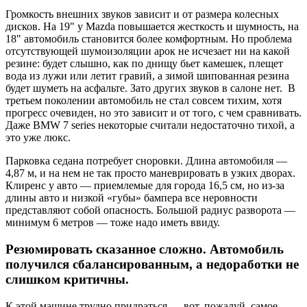
Громкость внешних звуков зависит и от размера колесных
дисков. На 19" у Mazda повышается жесткость и шумность, на
18" автомобиль становится более комфортным. Но проблема
отсутствующей шумоизоляции арок не исчезает ни на какой
резине: будет слышно, как по днищу бьет камешек, плещет
вода из лужи или летит гравий, а зимой шипованная резина
будет шуметь на асфальте. Зато других звуков в салоне нет. В
третьем поколении автомобиль не стал совсем тихим, хотя
прогресс очевиден, но это зависит и от того, с чем сравнивать.
Даже BMW 7 series некоторые считали недостаточно тихой, а
это уже люкс.
Парковка седана потребует сноровки. Длина автомобиля —
4,87 м, и на нем не так просто маневрировать в узких дворах.
Клиренс у авто — приемлемые для города 16,5 см, но из-за
длины авто и низкой «губы» бампера все неровности
представляют собой опасность. Большой радиус разворота —
минимум 6 метров — тоже надо иметь ввиду.
Резюмировать сказанное сложно. Автомобиль
получился сбалансированным, а недоработки не
слишком критичны.
К этой машине трудно придраться — вот, пожалуй, самое