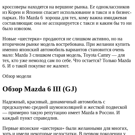
кроссоверы находятся на вершине рынка. Ее одноклассников
из Кореи и Японии спасает использование в такси и в бизнес-
парках. Но Mazda 6 хороша для тех, кому важна имиджевая
составляющая: она не ассоциируется с такси и каким бы то ни
было извозом.
Новые «шестерки» продаются не слишком активно, но на
вторичном рынке модель востребована. При желании купить
именно японский автомобиль вариантов становится очень
мало: Mazda 3 слишком старая модель, Toyota Camry — для
тех, кто уже немолод сам по себе. Что остается? Только Mazda
6. И о такой покупке не жалеют.
Обзор модели
Обзор Mazda 6 III (GJ)
Надежный, красивый, динамичный автомобиль с
предсказуемо средней шумоизоляцией и жесткой подвеской
— примерно такую репутацию имеет Mazda в России. И
каждый пункт справедлив.
Первые японские «шестерки» были желанными для многих,
хоть и имели некоторые недостатки. В первом поколении у