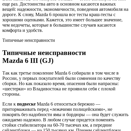
еще раз. Достоинства авто в основном касаются важных
вещей: надежности, экономичности, поведения автомобиля на
дороге. К слову, Mazda 6 прошла все тесты краш-тесты с
хорошими оценками. Кажется, это имеет большее значение,
чем недочеты, которые в большинстве случаев касаются
комфорта и удобств.
Типичные неисправности
Типичные неисправности
Mazda 6 III (GJ)
Так как третье поколение Mazda 6 собирали в том числе в
России, у первых покупателей были сомнения по качеству
сборки. Но как показало время, опасения были напрасны:
«шестерки» из Владивостока не проявили себя с плохой
стороны.
Если к
подвеске
Mazda 6 относиться бережно —
притормаживать перед «лежачими полицейскими», не
покорять без надобности ямы и бордюры — она будет служить
ожидаемо надежно. В любом случае придется поменять
стойки стабилизатора на 60-70 тысячах км, а передние
сайлентблоки — на 150 тысячах км. Причем сайлентблоки