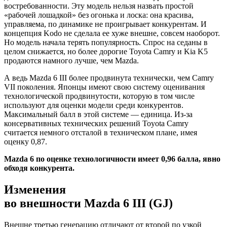
востребованности. Эту модель нельзя назвать простой
«рабочей лошадкой» без огонька и лоска: она красива,
управляема, по динамике не проигрывает конкурентам. И
концепция Kodo не сделала ее хуже внешне, совсем наоборот.
Но модель начала терять популярность. Спрос на седаны в
целом снижается, но более дорогие Toyota Camry и Kia K5
продаются намного лучше, чем Mazda.
А ведь Mazda 6 III более продвинута технически, чем Camry
VII поколения. Японцы имеют свою систему оценивания
технологической продвинутости, которую в том числе
используют для оценки модели среди конкурентов.
Максимальный балл в этой системе — единица. Из-за
консервативных технических решений Toyota Camry
считается немного отсталой в техническом плане, имея
оценку 0,87.
Mazda 6 по оценке технологичности имеет 0,96 балла, явно
обходя конкурента.
Изменения
во внешности Mazda 6 III (GJ)
Внешне третью генерацию отличают от второй по узкой