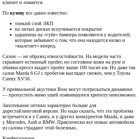
клинит и ломается.
По
кузову
все давно известно:
тонкий слой ЛКП
на литых дисках вспучивается покрытие
царапины на «губе» бампера появляются у водителей,
которые забывают о том, что она находится низко и
«вылетает» вперед.
Салон — не образец износостойкости. На модели часто
скрывают истинный пробег, но состояние кожи на руле и
обивки кресел выдаст пробег выше 100 тысяч км. Но даже так
салон Mazda 6 GJ с пробегом выглядит свежее, чем у Toyota
Camry XV50.
У премиальной акустики Bose могут потрескаться динамики
— пропустить мимо ушей появившуюся хрипоту невозможно.
Запотевание оптики характерно больше для
дорестайлинговой версии. Но надо сказать, что эта проблема
встречается и у Camry, и у других конкурентов Mazda, и даже
у Mercedes, Audi и BMW. Практически все новые автомобили
из салона страдают этой болезнью.
Конфигурации