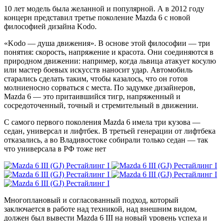
10 лет модель была желанной и популярной. А в 2012 году
концерн представил третье поколение Mazda 6 с новой
философией дизайна Kodo.
«Kodo — душа движения». В основе этой философии — три
понятия: скорость, напряжение и красота. Они соединяются в
природном движении: например, когда львица атакует косулю
или мастер боевых искусств наносит удар. Автомобиль
старались сделать таким, чтобы казалось, что он готов
молниеносно сорваться с места. По задумке дизайнеров,
Mazda 6 — это притаившийся тигр, напряженный и
сосредоточенный, точный и стремительный в движении.
С самого первого поколения Mazda 6 имела три кузова —
седан, универсал и лифтбек. В третьей генерации от лифтбека
отказались, а во Владивостоке собирали только седан — так
что универсала в РФ тоже нет
Многоплановый и согласованный подход, который
заключается в работе над техникой, над внешним видом,
должен был вывести Mazda 6 III на новый уровень успеха и