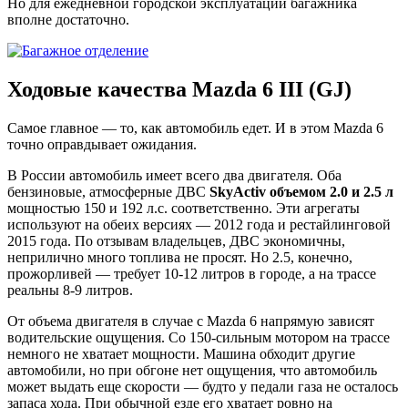
Но для ежедневной городской эксплуатации багажника
вполне достаточно.
Ходовые качества Mazda 6 III (GJ)
Самое главное — то, как автомобиль едет. И в этом Mazda 6
точно оправдывает ожидания.
В России автомобиль имеет всего два двигателя. Оба
бензиновые, атмосферные ДВС
SkyActiv объемом 2.0 и 2.5 л
мощностью 150 и 192 л.с. соответственно. Эти агрегаты
используют на обеих версиях — 2012 года и рестайлинговой
2015 года. По отзывам владельцев, ДВС экономичны,
неприлично много топлива не просят. Но 2.5, конечно,
прожорливей — требует 10-12 литров в городе, а на трассе
реальны 8-9 литров.
От объема двигателя в случае с Mazda 6 напрямую зависят
водительские ощущения. Со 150-сильным мотором на трассе
немного не хватает мощности. Машина обходит другие
автомобили, но при обгоне нет ощущения, что автомобиль
может выдать еще скорости — будто у педали газа не осталось
запаса хода. При обычной езде его хватает ровно на