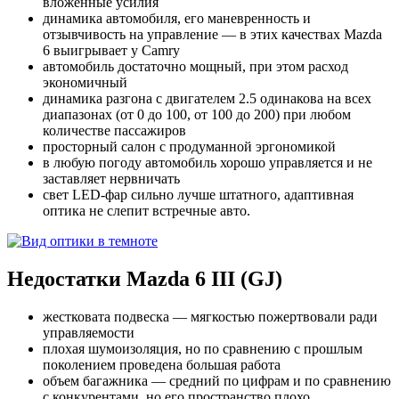
вложенные усилия
динамика автомобиля, его маневренность и
отзывчивость на управление — в этих качествах Mazda
6 выигрывает у Camry
автомобиль достаточно мощный, при этом расход
экономичный
динамика разгона с двигателем 2.5 одинакова на всех
диапазонах (от 0 до 100, от 100 до 200) при любом
количестве пассажиров
просторный салон с продуманной эргономикой
в любую погоду автомобиль хорошо управляется и не
заставляет нервничать
свет LED-фар сильно лучше штатного, адаптивная
оптика не слепит встречные авто.
Недостатки Mazda 6 III (GJ)
жестковата подвеска — мягкостью пожертвовали ради
управляемости
плохая шумоизоляция, но по сравнению с прошлым
поколением проведена большая работа
объем багажника — средний по цифрам и по сравнению
с конкурентами, но его пространство плохо