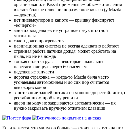
организовано: в Passat при меньшем объеме отделения
влезает больше плюс полноразмерное колесо (у Mazda
— докатка)
нет пневмоупоров в капоте — крышку фиксируют
«кочергой»
многих владельцев не устраивает звук штатной
магнитолы
салон долго прогревается
навигационная система не всегда адекватно работает
странная работа датчика дождя: может сработать на
пыль, но не на дождь
тонкая оплетка руля — некоторые владельцы
перетягивали руль через 60 тысяч км
недешевые запчасти
дорогая страховка — когда-то Mazda была часто
угоняемым автомобилем и до сих пор считается
высокорисковой
запотевание задней оптики на машине до рестайлинга, с
рестайлингом проблему решили
двери на ходу не закрываются автоматически — их
нужно закрывать вручную отжатием клавиши.
Если кажется, что минусов больше — стоит взглянуть на них