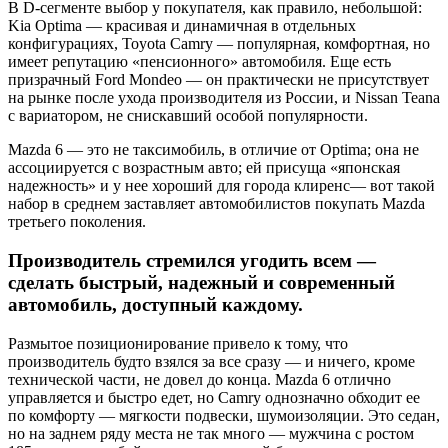
В D-сегменте выбор у покупателя, как правило, небольшой:
Kia Optima — красивая и динамичная в отдельных
конфигурациях, Toyota Camry — популярная, комфортная, но
имеет репутацию «пенсионного» автомобиля. Еще есть
призрачный Ford Mondeo — он практически не присутствует
на рынке после ухода производителя из России, и Nissan Teana
с вариатором, не снискавший особой популярности.
Mazda 6 — это не таксимобиль, в отличие от Optima; она не
ассоциируется с возрастным авто; ей присуща «японская
надежность» и у нее хороший для города клиренс— вот такой
набор в среднем заставляет автомобилистов покупать Mazda
третьего поколения.
Производитель стремился угодить всем —
сделать быстрый, надежный и современный
автомобиль, доступный каждому.
Размытое позиционирование привело к тому, что
производитель будто взялся за все сразу — и ничего, кроме
технической части, не довел до конца. Mazda 6 отлично
управляется и быстро едет, но Camry однозначно обходит ее
по комфорту — мягкости подвески, шумоизоляции. Это седан,
но на заднем ряду места не так много — мужчина с ростом