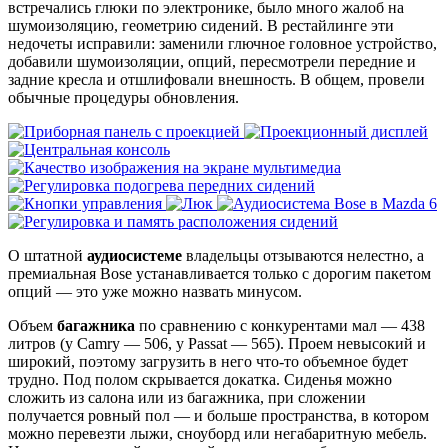
встречались глюки по электронике, было много жалоб на
шумоизоляцию, геометрию сидений. В рестайлинге эти
недочеты исправили: заменили глючное головное устройство,
добавили шумоизоляции, опций, пересмотрели передние и
задние кресла и отшлифовали внешность. В общем, провели
обычные процедуры обновления.
О штатной
аудиосистеме
владельцы отзываются нелестно, а
премиальная Bose устанавливается только с дорогим пакетом
опций — это уже можно назвать минусом.
Объем
багажника
по сравнению с конкурентами мал — 438
литров (у Camry — 506, y Passat — 565). Проем невысокий и
широкий, поэтому загрузить в него что-то объемное будет
трудно. Под полом скрывается докатка. Сиденья можно
сложить из салона или из багажника, при сложении
получается ровный пол — и больше пространства, в котором
можно перевезти лыжи, сноуборд или негабаритную мебель.