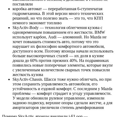
поставляли
коробка автомат — переработанная 6-ступенчатая
гидромеханика. В этой версии много технических
решений, но что полезно знать — это то, что КПП
немного экономит топливо
SkyActiv-Body — технология облегчения кузова с
одновременным повышением его жесткости. BMW
использует карбон, Audi — алюминий. Но Mazda не
хочет повышать стоимость авто, потому что это
нарушает их философию комфортного автомобиля,
доступного всем. Поэтому японцы начали использовать
больше высокопрочных сталей — их доля в кузове
дошла до 60% против прежних 40%. На подрамниках
появились новые поперечные элементы, которые вкупе
с увеличенным количеством сварных точек повысили
жесткость кузова
SkyActiv-Chassis. Шасси тоже нужно облегчать, но при
этом сохранить управляемость автомобиля, его
устойчивость и ездовой комфорт. С последним у Mazda
проблемы — комфорт страдает в угоду управляемости.
У модели обновили рулевое управление, изменили
заднюю подвеску, верхние опоры сделали жестче, а для
амортизаторов увеличили степень демпфирования
Помимо SkyActiv, японцы внедрили i-ELoop —