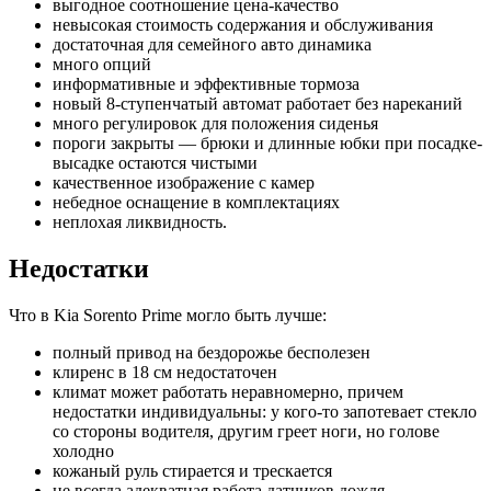
выгодное соотношение цена-качество
невысокая стоимость содержания и обслуживания
достаточная для семейного авто динамика
много опций
информативные и эффективные тормоза
новый 8-ступенчатый автомат работает без нареканий
много регулировок для положения сиденья
пороги закрыты — брюки и длинные юбки при посадке-
высадке остаются чистыми
качественное изображение с камер
небедное оснащение в комплектациях
неплохая ликвидность.
Недостатки
Что в Kia Sorento Prime могло быть лучше:
полный привод на бездорожье бесполезен
клиренс в 18 см недостаточен
климат может работать неравномерно, причем
недостатки индивидуальны: у кого-то запотевает стекло
со стороны водителя, другим греет ноги, но голове
холодно
кожаный руль стирается и трескается
не всегда адекватная работа датчиков дождя