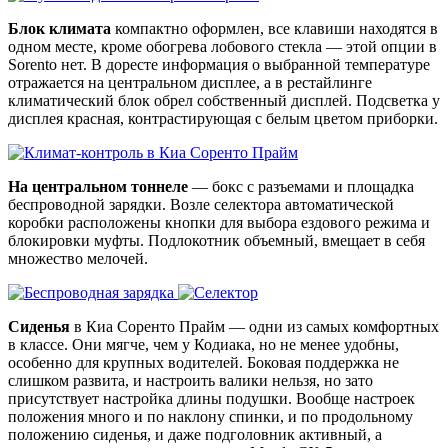
Блок климата
компактно оформлен, все клавиши находятся в
одном месте, кроме обогрева лобового стекла — этой опции в
Sorento нет. В доресте информация о выбранной температуре
отражается на центральном дисплее, а в рестайлинге
климатический блок обрел собственный дисплей. Подсветка у
дисплея красная, контрастирующая с белым цветом приборки.
На центральном тоннеле
— бокс с разъемами и площадка
беспроводной зарядки. Возле селектора автоматической
коробки расположены кнопки для выбора ездового режима и
блокировки муфты. Подлокотник объемный, вмещает в себя
множество мелочей.
Сиденья
в Киа Соренто Прайм — одни из самых комфортных
в классе. Они мягче, чем у Кодиака, но не менее удобны,
особенно для крупных водителей. Боковая поддержка не
слишком развита, и настроить валики нельзя, но зато
присутствует настройка длины подушки. Вообще настроек
положения много и по наклону спинки, и по продольному
положению сиденья, и даже подголовник активный, а