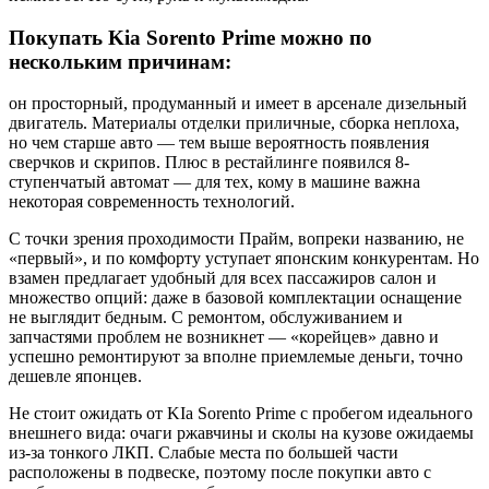
Покупать Kia Sorento Prime можно по
нескольким причинам:
он просторный, продуманный и имеет в арсенале дизельный
двигатель. Материалы отделки приличные, сборка неплоха,
но чем старше авто — тем выше вероятность появления
сверчков и скрипов. Плюс в рестайлинге появился 8-
ступенчатый автомат — для тех, кому в машине важна
некоторая современность технологий.
С точки зрения проходимости Прайм, вопреки названию, не
«первый», и по комфорту уступает японским конкурентам. Но
взамен предлагает удобный для всех пассажиров салон и
множество опций: даже в базовой комплектации оснащение
не выглядит бедным. С ремонтом, обслуживанием и
запчастями проблем не возникнет — «корейцев» давно и
успешно ремонтируют за вполне приемлемые деньги, точно
дешевле японцев.
Не стоит ожидать от KIa Sorento Prime с пробегом идеального
внешнего вида: очаги ржавчины и сколы на кузове ожидаемы
из-за тонкого ЛКП. Слабые места по большей части
расположены в подвеске, поэтому после покупки авто с