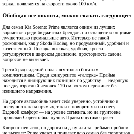
зеркал появляется на скорости около 100 км/ч.
Обобщая все нюансы, можно сказать следующее:
Для семьи Kia Sorento Prime является одним из лучших
вариантов среди бюджетных брендов: по оснащению опциями
лучше только премиальные авто. Интерьер не такой
роскошный, как у Skoda Kodiaq, но продуманный, удобный и
качественный. Посадка высокая, удобная, кресла
регулируются в широком диапазоне, просторность салона
вопросов не вызывает.
Третий ряд сидений полагался только богатым
комплектациям. Среди конкурентов «галерка» Прайма
находится в лидирующих позициях по удобству — недолгую
поездку взрослый человек 170 см ростом переживет без
излишнего напряжения.
На дороге автомобиль ведет себя уверенно, устойчиво и
послушно как на прямых, так и в поворотах и на снегу.
Ездовой комфорт — на уровне сегмента, но на грунтовке
прошлый Соренто был лучше, Прайм ощутимо трясет.
Клиренс невысок, но дорога на дачу или за грибами проблем
не вызовет: Prime увезет и привезет всю семью без сюрпризов.