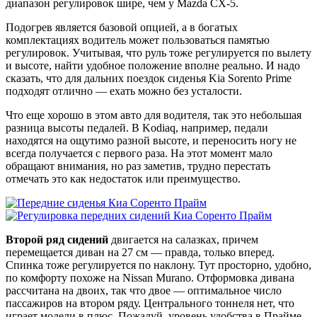
диапазон регулировок шире, чем у Mazda CX-5.
Подогрев является базовой опцией, а в богатых
комплектациях водитель может пользоваться памятью
регулировок. Учитывая, что руль тоже регулируется по вылету
и высоте, найти удобное положение вполне реально. И надо
сказать, что для дальних поездок сиденья Kia Sorento Prime
подходят отлично — ехать можно без усталости.
Что еще хорошо в этом авто для водителя, так это небольшая
разница высоты педалей. В Kodiaq, например, педали
находятся на ощутимо разной высоте, и переносить ногу не
всегда получается с первого раза. На этот момент мало
обращают внимания, но раз заметив, трудно перестать
отмечать это как недостаток или преимущество.
Второй ряд сидений
двигается на салазках, причем
перемещается диван на 27 см — правда, только вперед.
Спинка тоже регулируется по наклону. Тут просторно, удобно,
по комфорту похоже на Nissan Murano. Отформовка дивана
рассчитана на двоих, так что двое — оптимальное число
пассажиров на втором ряду. Центрального тоннеля нет, что
играет модели в плюс. Пожалуй, уровень удобства в Прайме