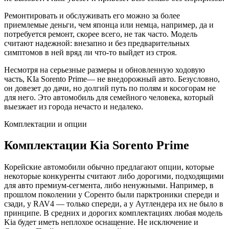
Ремонтировать и обслуживать его можно за более
приемлемые деньги, чем японца или немца, например, да и
потребуется ремонт, скорее всего, не так часто. Модель
считают надежной: внезапно и без предварительных
симптомов в ней вряд ли что-то выйдет из строя.
Несмотря на серьезные размеры и обновленную ходовую
часть, KIa Sorento Prime— не внедорожный авто. Безусловно,
он довезет до дачи, но долгий путь по полям и косогорам не
для него. Это автомобиль для семейного человека, который
выезжает из города нечасто и недалеко.
Комплектации и опции
Комплектации Kia Sorento Prime
Корейские автомобили обычно предлагают опции, которые
некоторые конкуренты считают либо дорогими, подходящими
для авто премиум-сегмента, либо ненужными. Например, в
прошлом поколении у Соренто были парктроники спереди и
сзади, у RAV4 — только спереди, а у Аутлендера их не было в
принципе. В средних и дорогих комплектациях любая модель
Kia будет иметь неплохое оснащение. Не исключение и