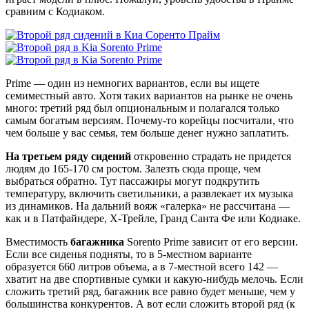
сравним с Кодиаком.
Prime — один из немногих вариантов, если вы ищете
семиместный авто. Хотя таких вариантов на рынке не очень
много: третий ряд был опциональным и полагался только
самым богатым версиям. Почему-то корейцы посчитали, что
чем больше у вас семья, тем больше денег нужно заплатить.
На третьем ряду сидений
откровенно страдать не придется
людям до 165-170 см ростом. Залезть сюда проще, чем
выбраться обратно. Тут пассажиры могут подкрутить
температуру, включить светильники, а развлекает их музыка
из динамиков. На дальний вояж «галерка» не рассчитана —
как и в Патфайндере, Х-Трейле, Гранд Санта Фе или Кодиаке.
Вместимость
багажника
Sorento Prime зависит от его версии.
Если все сиденья подняты, то в 5-местном варианте
образуется 660 литров объема, а в 7-местной всего 142 —
хватит на две спортивные сумки и какую-нибудь мелочь. Если
сложить третий ряд, багажник все равно будет меньше, чем у
большинства конкурентов. А вот если сложить второй ряд (к