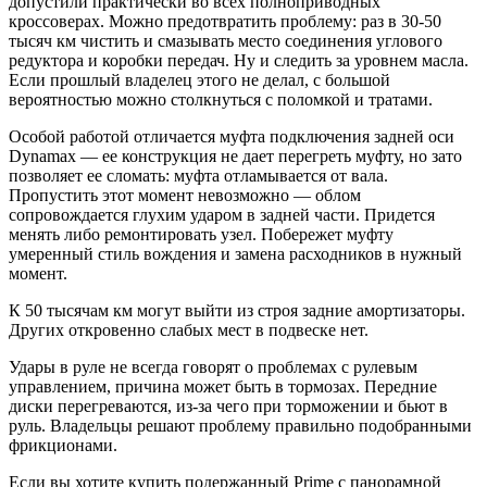
допустили практически во всех полноприводных
кроссоверах. Можно предотвратить проблему: раз в 30-50
тысяч км чистить и смазывать место соединения углового
редуктора и коробки передач. Ну и следить за уровнем масла.
Если прошлый владелец этого не делал, с большой
вероятностью можно столкнуться с поломкой и тратами.
Особой работой отличается муфта подключения задней оси
Dynamax — ее конструкция не дает перегреть муфту, но зато
позволяет ее сломать: муфта отламывается от вала.
Пропустить этот момент невозможно — облом
сопровождается глухим ударом в задней части. Придется
менять либо ремонтировать узел. Побережет муфту
умеренный стиль вождения и замена расходников в нужный
момент.
К 50 тысячам км могут выйти из строя задние амортизаторы.
Других откровенно слабых мест в подвеске нет.
Удары в руле не всегда говорят о проблемах с рулевым
управлением, причина может быть в тормозах. Передние
диски перегреваются, из-за чего при торможении и бьют в
руль. Владельцы решают проблему правильно подобранными
фрикционами.
Если вы хотите купить подержанный Prime с панорамной