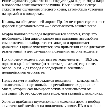
Prime слушается руля отменно: следует куда надо и когда надо,
в повороты вписывается послушно. Из-за низкого центра
тяжести нет ощущения опасного крена, автомобиль устойчив
на прямой и в поворотах.
К слову, на обледеневшей дороге Прайм не теряет сцепления с
дорогой и управляемости — а безопасность важнее всего.
Муфта полного привода подключается вовремя, когда это
необходимо. При диагональном вывешивании автомобиль
самостоятельно выбирается из западни и продолжает
движение. Однако чувствуется, что применяли ее не для таких
развлечений, а для улучшения поведения авто на асфальте.
По клиренсу модель проигрывает конкурентам — 18,5 см,
однако в крайней точке (от защиты двигателя) еще ниже,
около 15 см. Для города с бордюрами и лежачими
полицейскими его хватает.
Присутствует и выбор режимов вождения — комфортный,
экологичный, спортивный, а в рестайлинге их дополнил
Smart, который сам выбирает режим в зависимости от
ситуации. Но это скорее дань моде, чем важный функционал.
Хочется прибавить шумоизоляции колесных арок, а вообще
акустический комфорт на приличном уровне. Шум в районе