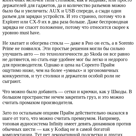
держателей для гаджетов, да и количество разъемов можно
было бы и увеличить: AUX и USB спереди, а сзади один
разъем для зарядки устройств. И это странно, потому что в
Explorer или CX-9 их в два раза больше. Даже беспроводная
зарядка не спасет положение, потому что относится скорее к
уровню must have.
Не хватает и обогрева стекла — даже в Рио он есть, а в Sorento
Prime не появился. Эти простые решения могли бы сильно
улучшить авто — по технологичности до Skoda он все равно
не дотянется, но стать еще удобнее мог бы легко и недорого
для производителя. Однако и цена на Соренто Прайм
ощутимо ниже, чем на более «умных» и эргономичных
конкурентов, и тут столики и держатели особой роли не
сыграют.
Что можно было добавить — сетки и крючки, как у Шкоды. В
большом пространстве нечем закрепить груз, и это можно
считать промахом производителя.
Зато по остальным опциям Прайм действительно оказался в
шаге от того, что можно считать премиумом. Например,
топовая аудиосистема Infinity имеет девять динамиков против
обычных шести — как у Kodiaq не в самой богатой
комплектации. Тут нет декоративной подсветки и других