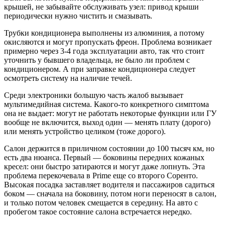
крышей, не забывайте обслуживать узел: привод крыши
периодически нужно чистить и смазывать.
Трубки кондиционера выполнены из алюминия, а потому
окисляются и могут пропускать фреон. Проблема возникает
примерно через 3-4 года эксплуатации авто, так что стоит
уточнить у бывшего владельца, не было ли проблем с
кондиционером. А при заправке кондиционера следует
осмотреть систему на наличие течей.
Среди электроники большую часть жалоб вызывает
мультимедийная система. Какого-то конкретного симптома
она не выдает: могут не работать некоторые функции или ГУ
вообще не включится, выход один — менять плату (дорого)
или менять устройство целиком (тоже дорого).
Салон держится в приличном состоянии до 100 тысяч км, но
есть два нюанса. Первый — боковины передних кожаных
кресел: они быстро затираются и могут даже лопнуть. Эта
проблема перекочевала в Prime еще со второго Соренто.
Высокая посадка заставляет водителя и пассажиров садиться
боком — сначала на боковину, потом ноги переносят в салон,
и только потом человек смещается в середину. На авто с
пробегом такое состояние салона встречается нередко.