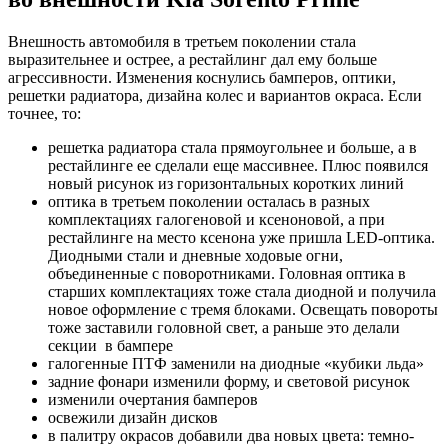
Внешность автомобиля в третьем поколении стала
выразительнее и острее, а рестайлинг дал ему больше
агрессивности. Изменения коснулись бамперов, оптики,
решетки радиатора, дизайна колес и вариантов окраса. Если
точнее, то:
решетка радиатора стала прямоугольнее и больше, а в
рестайлинге ее сделали еще массивнее. Плюс появился
новый рисунок из горизонтальных коротких линий
оптика в третьем поколении осталась в разных
комплектациях галогеновой и ксеноновой, а при
рестайлинге на место ксенона уже пришла LED-оптика.
Диодными стали и дневные ходовые огни,
объединенные с поворотниками. Головная оптика в
старших комплектациях тоже стала диодной и получила
новое оформление с тремя блоками. Освещать повороты
тоже заставили головной свет, а раньше это делали
секции в бампере
галогенные ПТФ заменили на диодные «кубики льда»
задние фонари изменили форму, и световой рисунок
изменили очертания бамперов
освежили дизайн дисков
в палитру окрасов добавили два новых цвета: темно-