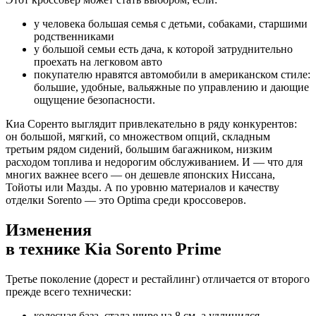
у человека большая семья с детьми, собаками, старшими
родственниками
у большой семьи есть дача, к которой затруднительно
проехать на легковом авто
покупателю нравятся автомобили в американском стиле:
большие, удобные, вальяжные по управлению и дающие
ощущение безопасности.
Киа Соренто выглядит привлекательно в ряду конкурентов:
он большой, мягкий, со множеством опций, складным
третьим рядом сидений, большим багажником, низким
расходом топлива и недорогим обслуживанием. И — что для
многих важнее всего — он дешевле японских Ниссана,
Тойоты или Мазды. А по уровню материалов и качеству
отделки Sorento — это Optima среди кроссоверов.
Изменения
в технике Kia Sorento Prime
Третье поколение (дорест и рестайлинг) отличается от второго
прежде всего технически:
колесная база стала шире на 8 см, а удлинился