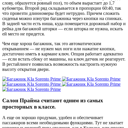
слову, образуется ровный пол), то объем вырастает до 1,7
кубометра. Второй ряд складывается в пропорции 60:40, так
что провезти длинномеры будет нетрудно. Причем сложить
сиденья можно изнутри багажника через кнопки на спинках.
В задней части есть ниша, куда помещается дорожный набор и
рейка для багажной шторки — если шторка не нужна, искать
ей место не придется.
Чем еще хорош багажник, так это автоматическим
открыванием — не нужен мах ноги или нажатие кнопки,
достаточно иметь в кармане ключ. Опция работает адекватно
— если встать сбоку от машины, на ключ датчик не реагирует.
В рестайлинге появилась возможность настроить нужную
высоту открытия двери.
Салон Прайма считают одним из самых
просторных в классе.
А еще он хорошо продуман, удобен и обеспечивает
пассажиров всеми необходимыми функциями. Тут не хватает
копеечных мелочей типа столиков, как в Кодиаке, или просто