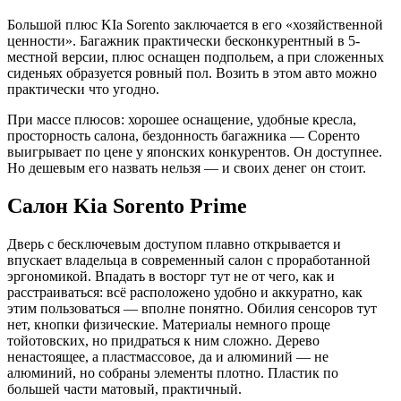
Большой плюс KIa Sorento заключается в его «хозяйственной
ценности». Багажник практически бесконкурентный в 5-
местной версии, плюс оснащен подпольем, а при сложенных
сиденьях образуется ровный пол. Возить в этом авто можно
практически что угодно.
При массе плюсов: хорошее оснащение, удобные кресла,
просторность салона, бездонность багажника — Соренто
выигрывает по цене у японских конкурентов. Он доступнее.
Но дешевым его назвать нельзя — и своих денег он стоит.
Салон Kia Sorento Prime
Дверь с бесключевым доступом плавно открывается и
впускает владельца в современный салон с проработанной
эргономикой. Впадать в восторг тут не от чего, как и
расстраиваться: всё расположено удобно и аккуратно, как
этим пользоваться — вполне понятно. Обилия сенсоров тут
нет, кнопки физические. Материалы немного проще
тойотовских, но придраться к ним сложно. Дерево
ненастоящее, а пластмассовое, да и алюминий — не
алюминий, но собраны элементы плотно. Пластик по
большей части матовый, практичный.