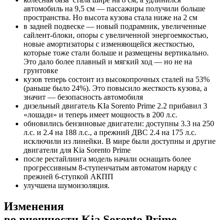
автомобиль на 9,5 см — пассажиры получили больше
пространства. Но высота кузова стала ниже на 2 см
в задней подвеске — новый подрамник, увеличенные
сайлент-блоки, опоры с увеличенной энергоемкостью,
новые амортизаторы с изменяющейся жесткостью,
которые тоже стали больше и размещены вертикально.
Это дало более плавный и мягкий ход — но не на
грунтовке
кузов теперь состоит из высокопрочных сталей на 53%
(раньше было 24%). Это повысило жесткость кузова, а
значит — безопасность автомобиля
дизельный двигатель KIa Sorento Prime 2.2 прибавил 3
«лошади» и теперь имеет мощность в 200 л.с.
обновились бензиновые двигатели: доступны 3.3 на 250
л.с. и 2.4 на 188 л.с., а прежний ДВС 2.4 на 175 л.с.
исключили из линейки. В мире были доступны и другие
двигатели для Kia Sorento Prime
после рестайлинга модель начали оснащать более
прогрессивным 8-ступенчатым автоматом наряду с
прежней 6-ступкой АКПП
улучшена шумоизоляция.
Изменения
во внешности Kia Sorento Prime