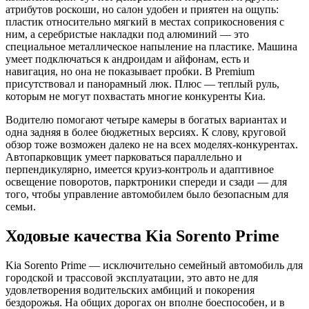
атрибутов роскоши, но салон удобен и приятен на ощупь:
пластик относительно мягкий в местах соприкосновения с
ним, а серебристые накладки под алюминий — это
специальное металлическое напыление на пластике. Машина
умеет подключаться к андроидам и айфонам, есть и
навигация, но она не показывает пробки. В Premium
присутствовал и панорамный люк. Плюс — теплый руль,
которым не могут похвастать многие конкуренты Киа.
Водителю помогают четыре камеры в богатых вариантах и
одна задняя в более бюджетных версиях. К слову, круговой
обзор тоже возможен далеко не на всех моделях-конкурентах.
Автопарковщик умеет парковаться параллельно и
перпендикулярно, имеется круиз-контроль и адаптивное
освещение поворотов, парктроники спереди и сзади — для
того, чтобы управление автомобилем было безопасным для
семьи.
Ходовые качества Kia Sorento Prime
Kia Sorento Prime — исключительно семейный автомобиль для
городской и трассовой эксплуатации, это авто не для
удовлетворения водительских амбиций и покорения
бездорожья. На общих дорогах он вполне боеспособен, и в