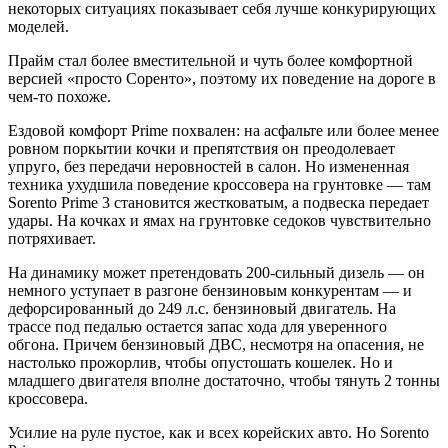
некоторых ситуациях показывает себя лучше конкурирующих
моделей.
Прайм стал более вместительной и чуть более комфортной
версией «просто Соренто», поэтому их поведение на дороге в
чем-то похоже.
Ездовой комфорт Prime похвален: на асфальте или более менее
ровном поркытии кочки и препятствия он преодолевает
упруго, без передачи неровностей в салон. Но измененная
техника ухудшила поведение кроссовера на грунтовке — там
Sorento Prime 3 становится жестковатым, а подвеска передает
удары. На кочках и ямах на грунтовке седоков чувствительно
потряхивает.
На динамику может претендовать 200-сильный дизель — он
немного уступает в разгоне бензиновым конкурентам — и
дефорсированный до 249 л.с. бензиновый двигатель. На
трассе под педалью остается запас хода для уверенного
обгона. Причем бензиновый ДВС, несмотря на опасения, не
настолько прожорлив, чтобы опустошать кошелек. Но и
младшего двигателя вполне достаточно, чтобы тянуть 2 тонны
кроссовера.
Усилие на руле пустое, как и всех корейских авто. Но Sorento