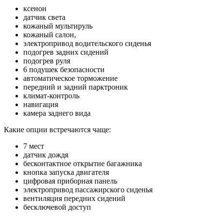
ксенон
датчик света
кожаный мультируль
кожаный салон,
электропривод водительского сиденья
подогрев задних сидений
подогрев руля
6 подушек безопасности
автоматическое торможение
передний и задний парктроник
климат-контроль
навигация
камера заднего вида
Какие опции встречаются чаще:
7 мест
датчик дождя
бесконтактное открытие багажника
кнопка запуска двигателя
цифровая приборная панель
электропривод пассажирского сиденья
вентиляция передних сидений
бесключевой доступ