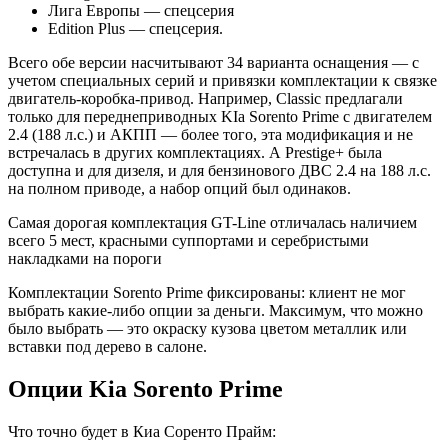
Лига Европы — спецсерия
Edition Plus — спецсерия.
Всего обе версии насчитывают 34 варианта оснащения — с
учетом специальных серий и привязки комплектации к связке
двигатель-коробка-привод. Например, Classic предлагали
только для переднеприводных KIa Sorento Prime с двигателем
2.4 (188 л.с.) и АКПП — более того, эта модификация и не
встречалась в других комплектациях. А Prestige+ была
доступна и для дизеля, и для бензинового ДВС 2.4 на 188 л.с.
на полном приводе, а набор опций был одинаков.
Самая дорогая комплектация GT-Line отличалась наличием
всего 5 мест, красными суппортами и серебристыми
накладками на пороги
Комплектации Sorento Prime фиксированы: клиент не мог
выбрать какие-либо опции за деньги. Максимум, что можно
было выбрать — это окраску кузова цветом металлик или
вставки под дерево в салоне.
Опции Kia Sorento Prime
Что точно будет в Киа Соренто Прайм: