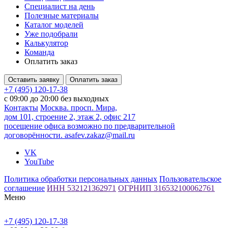
Специалист на день
Полезные материалы
Каталог моделей
Уже подобрали
Калькулятор
Команда
Оплатить заказ
Оставить заявку
Оплатить заказ
+7 (495) 120-17-38
с 09:00 до 20:00 без выходных
Контакты
Москва. просп. Мира,
дом 101, строение 2, этаж 2, офис 217
посещение офиса возможно по предварительной
договорённости.
asafev.zakaz@mail.ru
VK
YouTube
Политика обработки персональных данных
Пользовательское
соглашение
ИНН 532121362971
ОГРНИП 316532100062761
Меню
+7 (495) 120-17-38