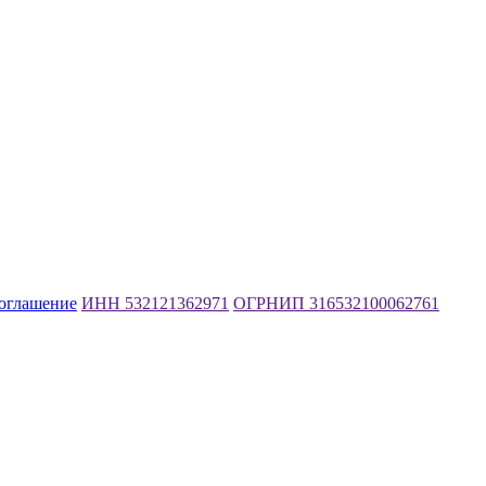
соглашение
ИНН 532121362971
ОГРНИП 316532100062761