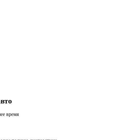
авто
шее время