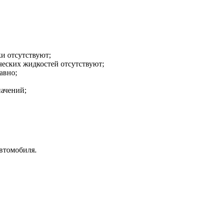
ки отсутствуют;
ических жидкостей отсутствуют;
авно;
начений;
втомобиля.