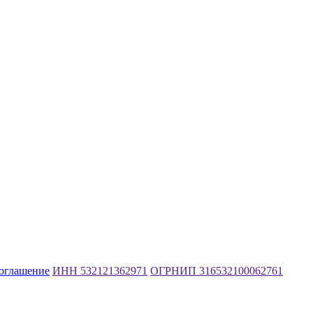
соглашение
ИНН 532121362971
ОГРНИП 316532100062761