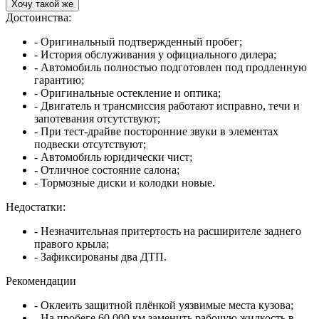
Хочу такой же
Достоинства:
- Оригинальный подтвержденный пробег;
- История обслуживания у официального дилера;
- Автомобиль полностью подготовлен под продленную
гарантию;
- Оригинальные остекление и оптика;
- Двигатель и трансмиссия работают исправно, течи и
запотевания отсутствуют;
- При тест-драйве посторонние звуки в элементах
подвески отсутствуют;
- Автомобиль юридически чист;
- Отличное состояние салона;
- Тормозные диски и колодки новые.
Недостатки:
- Незначительная притертость на расширителе заднего
правого крыла;
- Зафиксированы два ДТП.
Рекомендации
- Оклеить защитной плёнкой уязвимые места кузова;
- На пробеге 60 000 км заменить рабочую жидкость в