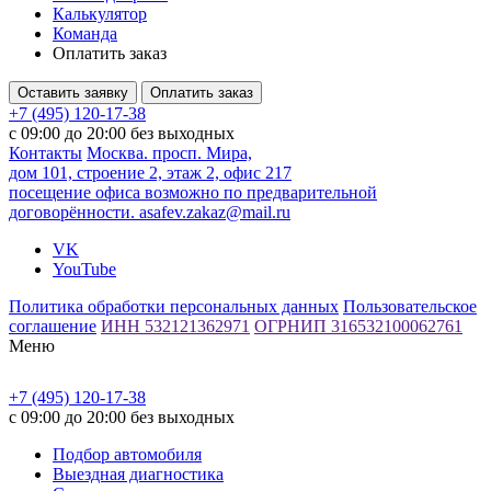
Калькулятор
Команда
Оплатить заказ
Оставить заявку
Оплатить заказ
+7 (495) 120-17-38
с 09:00 до 20:00 без выходных
Контакты
Москва. просп. Мира,
дом 101, строение 2, этаж 2, офис 217
посещение офиса возможно по предварительной
договорённости.
asafev.zakaz@mail.ru
VK
YouTube
Политика обработки персональных данных
Пользовательское
соглашение
ИНН 532121362971
ОГРНИП 316532100062761
Меню
+7 (495) 120-17-38
с 09:00 до 20:00 без выходных
Подбор автомобиля
Выездная диагностика