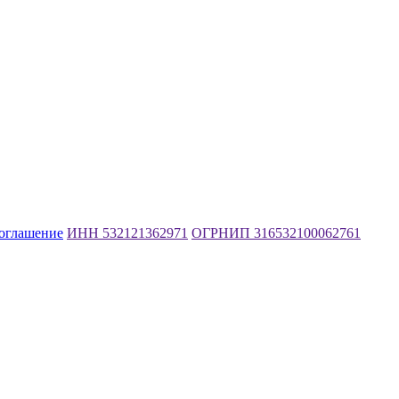
соглашение
ИНН 532121362971
ОГРНИП 316532100062761