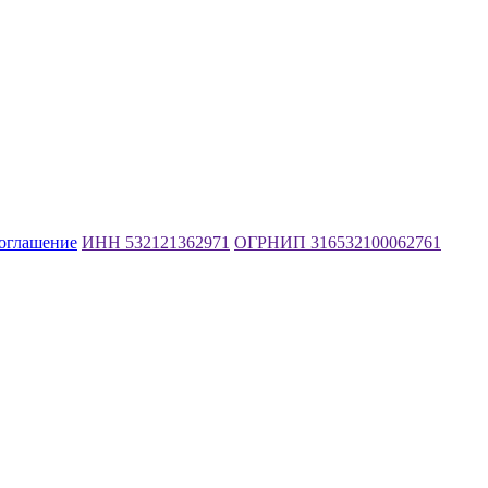
соглашение
ИНН 532121362971
ОГРНИП 316532100062761