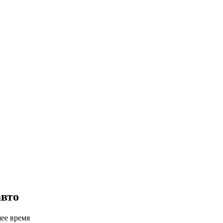
авто
шее время