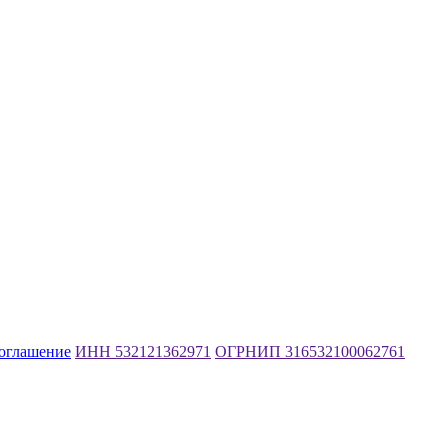
соглашение
ИНН 532121362971
ОГРНИП 316532100062761