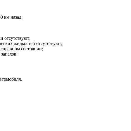
0 км назад;
ки отсутствуют;
ических жидкостей отсутствуют;
исправном состоянии;
 запахов;
втомобиля.