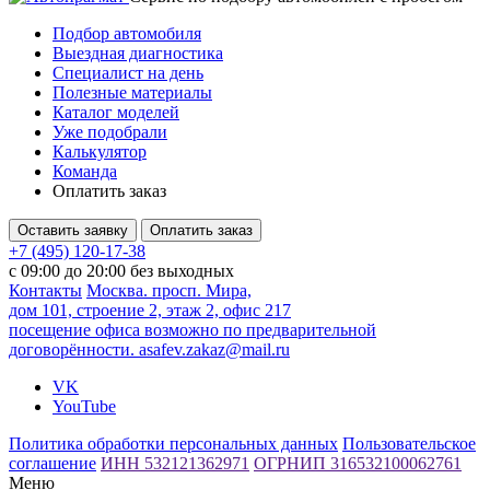
Подбор автомобиля
Выездная диагностика
Специалист на день
Полезные материалы
Каталог моделей
Уже подобрали
Калькулятор
Команда
Оплатить заказ
Оставить заявку
Оплатить заказ
+7 (495) 120-17-38
с 09:00 до 20:00 без выходных
Контакты
Москва. просп. Мира,
дом 101, строение 2, этаж 2, офис 217
посещение офиса возможно по предварительной
договорённости.
asafev.zakaz@mail.ru
VK
YouTube
Политика обработки персональных данных
Пользовательское
соглашение
ИНН 532121362971
ОГРНИП 316532100062761
Меню