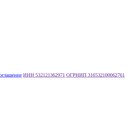
соглашение
ИНН 532121362971
ОГРНИП 316532100062761