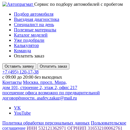
Cервис по подбору автомобилей с пробегом
Подбор автомобиля
Выездная диагностика
Специалист на день
Полезные материалы
Каталог моделей
Уже подобрали
Калькулятор
Команда
Оплатить заказ
Оставить заявку
Оплатить заказ
+7 (495) 120-17-38
с 09:00 до 20:00 без выходных
Контакты
Москва. просп. Мира,
дом 101, строение 2, этаж 2, офис 217
посещение офиса возможно по предварительной
договорённости.
asafev.zakaz@mail.ru
VK
YouTube
Политика обработки персональных данных
Пользовательское
соглашение
ИНН 532121362971
ОГРНИП 316532100062761