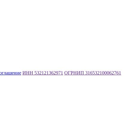
соглашение
ИНН 532121362971
ОГРНИП 316532100062761