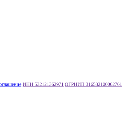
соглашение
ИНН 532121362971
ОГРНИП 316532100062761