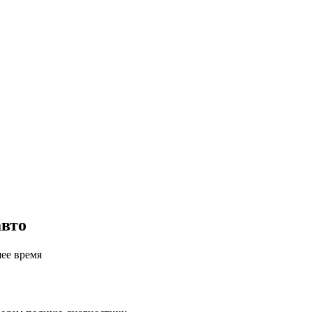
авто
шее время