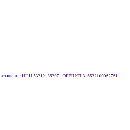
соглашение
ИНН 532121362971
ОГРНИП 316532100062761