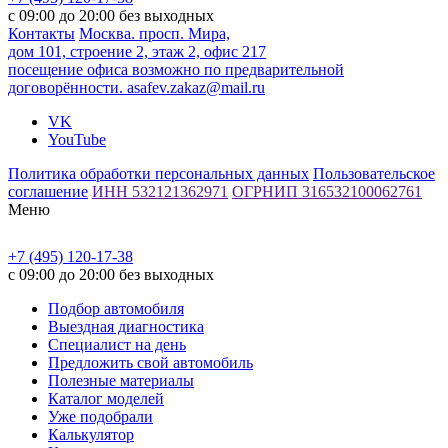
с 09:00 до 20:00 без выходных
Контакты
Москва. просп. Мира,
дом 101, строение 2, этаж 2, офис 217
посещение офиса возможно по предварительной
договорённости.
asafev.zakaz@mail.ru
VK
YouTube
Политика обработки персональных данных
Пользовательское
соглашение
ИНН 532121362971
ОГРНИП 316532100062761
Меню
+7 (495) 120-17-38
с 09:00 до 20:00 без выходных
Подбор автомобиля
Выездная диагностика
Специалист на день
Предложить свой автомобиль
Полезные материалы
Каталог моделей
Уже подобрали
Калькулятор