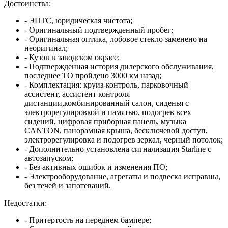
Достоинства:
- ЭПТС, юридическая чистота;
- Оригинальный подтвержденный пробег;
- Оригинальная оптика, лобовое стекло заменено на
неоригинал;
- Кузов в заводском окрасе;
- Подтвержденная история дилерского обслуживания,
последнее ТО пройдено 3000 км назад;
- Комплектация: круиз-контроль, парковочный
ассистент, ассистент контроля
дистанции,комбинированный салон, сиденья с
электрорегулировкой и памятью, подогрев всех
сидений, цифровая приборная панель, музыка
CANTON, панорамная крыша, бесключевой доступ,
электрорегулировка и подогрев зеркал, черный потолок;
- Дополнительно установлена сигнализация Starline с
автозапуском;
- Без активных ошибок и изменения ПО;
- Электрооборудование, агрегаты и подвеска исправны,
без течей и запотеваний.
Недостатки:
- Притертость на переднем бампере;