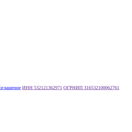
соглашение
ИНН 532121362971
ОГРНИП 316532100062761