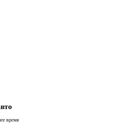
авто
шее время