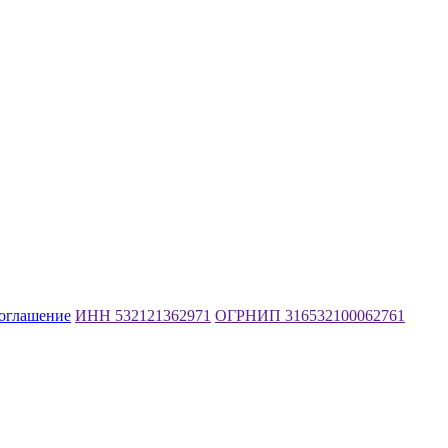
соглашение
ИНН 532121362971
ОГРНИП 316532100062761