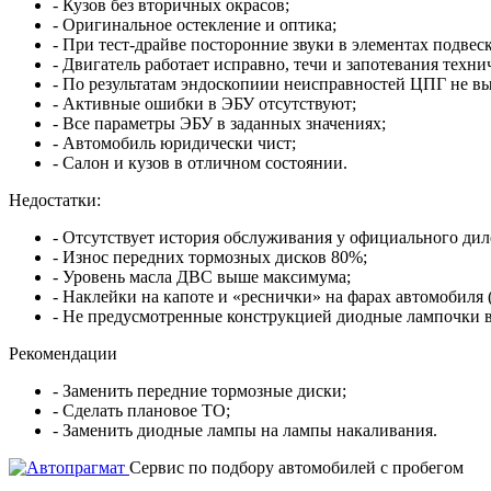
- Кузов без вторичных окрасов;
- Оригинальное остекление и оптика;
- При тест-драйве посторонние звуки в элементах подвес
- Двигатель работает исправно, течи и запотевания техн
- По результатам эндоскопиии неисправностей ЦПГ не в
- Активные ошибки в ЭБУ отсутствуют;
- Все параметры ЭБУ в заданных значениях;
- Автомобиль юридически чист;
- Салон и кузов в отличном состоянии.
Недостатки:
- Отсутствует история обслуживания у официального дил
- Износ передних тормозных дисков 80%;
- Уровень масла ДВС выше максимума;
- Наклейки на капоте и «реснички» на фарах автомобиля 
- Не предусмотренные конструкцией диодные лампочки в 
Рекомендации
- Заменить передние тормозные диски;
- Сделать плановое ТО;
- Заменить диодные лампы на лампы накаливания.
Cервис по подбору автомобилей с пробегом