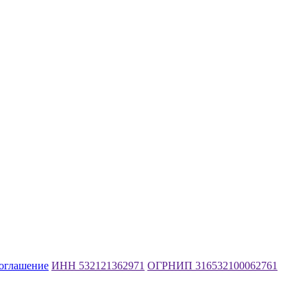
соглашение
ИНН 532121362971
ОГРНИП 316532100062761